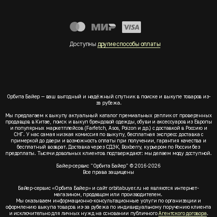
Доступны
другие способы оплаты
Орбита Байер — ваш выгодный и надёжный спутник в поиске и выкупе товаров из-
за рубежа.
Мы предлагаем к выкупу актуальный каталог премиальных реплик от проверенных
продавцов в Китае, поиск и выкуп брендовой одежды, обуви и аксессуаров из Европы
и популярных маркетплейсов (Farfetch, Asos, Poizon и др.) с доставкой в Россию и
СНГ. У нас самая низкая комиссия по выкупу, бесплатная экспресс доставка с
примеркой до двери и возможность оплаты при получении, гарантия качества и
бесплатный возврат. Доставка через СДЭК, Boxberry, курьером по России без
предоплаты. Тысячи довольных клиентов подтверждают: мы делаем моду доступной.
Байер-сервис "Орбита Байер" © 2016-2026
Все права защищены
Байер-сервис «Орбита Байер» и сайт orbitabuyer.ru не являются интернет-
магазином, продавцом или производителем.
Мы оказываем информационно-консультационные услуги по организации и
оформлению выкупа товаров из-за рубежа по индивидуальному поручению клиента
и исключительно для личных нужд на основании публичного
Агентского договора
.