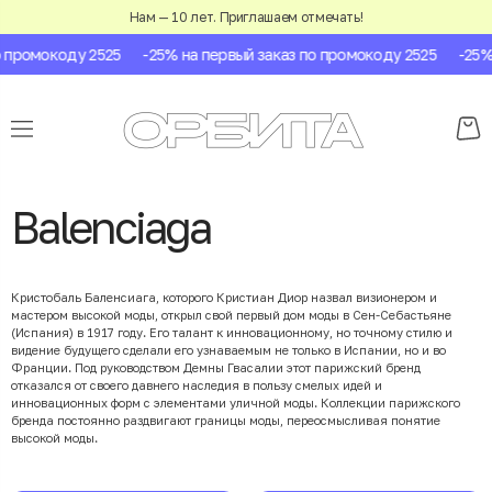
Нам — 10 лет. Приглашаем отмечать!
ромокоду 2525
-25% на первый заказ по промокоду 2525
-25% на
Balenciaga
Кристобаль Баленсиага, которого Кристиан Диор назвал визионером и
мастером высокой моды, открыл свой первый дом моды в Сен-Себастьяне
(Испания) в 1917 году. Его талант к инновационному, но точному стилю и
видение будущего сделали его узнаваемым не только в Испании, но и во
Франции. Под руководством Демны Гвасалии этот парижский бренд
отказался от своего давнего наследия в пользу смелых идей и
инновационных форм с элементами уличной моды. Коллекции парижского
бренда постоянно раздвигают границы моды, переосмысливая понятие
высокой моды.