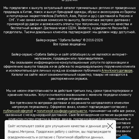
Мы предлагаем к выкупу актуальный каталог премиальных реплик от проверенных
продавцов в Китае, поиск и выкуп брендовой одежды, обуви и аксессуаров из Европы
и популярных маркетплейсов (Farfetch, Asos, Poizon и др.) с доставкой в Россию и
СНГ. У нас самая низкая комиссия по выкупу, бесплатная экспресс доставка с
примеркой до двери и возможность оплаты при получении, гарантия качества и
бесплатный возврат. Доставка через СДЭК, Boxberry, курьером по России без
предоплаты. Тысячи довольных клиентов подтверждают: мы делаем моду доступной.
Байер-сервис "Орбита Байер" © 2016-2026
Все права защищены
Байер-сервис «Орбита Байер» и сайт orbitabuyer.ru не являются интернет-
магазином, продавцом или производителем.
Мы оказываем информационно-консультационные услуги по организации и
оформлению выкупа товаров из-за рубежа по индивидуальному поручению клиента
и исключительно для личных нужд на основании публичного
Агентского договора
.
Каталог на сайте носит ознакомительный характер, товары не находятся в
распоряжении сервиса.
Мы не несем ответственности за действия третьих лиц, сроки транспортировки и
хранение посылок. Услуги считаются оказанными с момента передачи клиенту
трек-номера отправления.
Все претензии по вопросам доставки и сохранности направляются клиентом
напрямую перевозчику. Оформляя заказ, клиент подтверждает согласие с
публичной офертой
и
политикой конфиденциальности
, принимает на себя все риски,
связанные с международной доставкой. Свое безоговорочное согласие выражается
клиентом путем отметки в форме заказа, подтверждающей осведомленность и
согласие клиента со всеми предлагаемыми сервисом условиями. Без согласия
Сайт использует cookie для улучшения качества и данные для
клиента с
публичной офертой
и
политикой конфиденциальности
оказание услуг и
оформление заказа невозможно. Заключая акцепт условий оферты об оказании
Яндекс.Метрика. Продолжая работу с сайтом, вы подтверждаете
услуг, клиент понимает, заверяет, подтверждает и соглашается с тем, что
осведомленность и согласие с
Политикой обработки данных
.