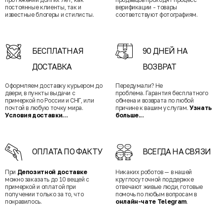
постоянные клиенты, так и
верификации - товары
известные блогеры и стилисты.
соответствуют фотографиям.
БЕСПЛАТНАЯ
90 ДНЕЙ НА
ДОСТАВКА
ВОЗВРАТ
Оформляем доставку курьером до
Передумали? Не
двери, в пункты выдачи с
проблема. Гарантия бесплатного
примеркой по России и СНГ, или
обмена и возврата по любой
почтой в любую точку мира.
причине к вашим услугам.
Узнать
Условия доставки...
больше...
ОПЛАТА ПО ФАКТУ
ВСЕГДА НА СВЯЗИ
При
Депозитной доставке
Никаких роботов — в нашей
можно заказать до 10 вещей с
круглосуточной поддержке
примеркой и оплатой при
отвечают живые люди, готовые
получении только за то, что
помочь по любым вопросам в
понравилось.
онлайн-чате Telegram
.