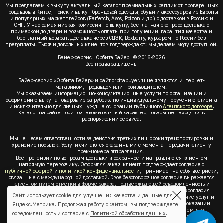
Мы предлагаем к выкупу актуальный каталог премиальных реплик от проверенных
продавцов в Китае, поиск и выкуп брендовой одежды, обуви и аксессуаров из Европы
и популярных маркетплейсов (Farfetch, Asos, Poizon и др.) с доставкой в Россию и
СНГ. У нас самая низкая комиссия по выкупу, бесплатная экспресс доставка с
примеркой до двери и возможность оплаты при получении, гарантия качества и
бесплатный возврат. Доставка через СДЭК, Boxberry, курьером по России без
предоплаты. Тысячи довольных клиентов подтверждают: мы делаем моду доступной.
Байер-сервис "Орбита Байер" © 2016-2026
Все права защищены
Байер-сервис «Орбита Байер» и сайт orbitabuyer.ru не являются интернет-
магазином, продавцом или производителем.
Мы оказываем информационно-консультационные услуги по организации и
оформлению выкупа товаров из-за рубежа по индивидуальному поручению клиента
и исключительно для личных нужд на основании публичного
Агентского договора
.
Каталог на сайте носит ознакомительный характер, товары не находятся в
распоряжении сервиса.
Мы не несем ответственности за действия третьих лиц, сроки транспортировки и
хранение посылок. Услуги считаются оказанными с момента передачи клиенту
трек-номера отправления.
Все претензии по вопросам доставки и сохранности направляются клиентом
напрямую перевозчику. Оформляя заказ, клиент подтверждает согласие с
публичной офертой
и
политикой конфиденциальности
, принимает на себя все риски,
связанные с международной доставкой. Свое безоговорочное согласие выражается
клиентом путем отметки в форме заказа, подтверждающей осведомленность и
согласие клиента со всеми предлагаемыми сервисом условиями. Без согласия
Сайт использует cookie для улучшения качества и данные для
клиента с
публичной офертой
и
политикой конфиденциальности
оказание услуг и
оформление заказа невозможно. Заключая акцепт условий оферты об оказании
Яндекс.Метрика. Продолжая работу с сайтом, вы подтверждаете
услуг, клиент понимает, заверяет, подтверждает и соглашается с тем, что
осведомленность и согласие с
Политикой обработки данных
.
выкупаемые товары по индивидуальному запросу выбраны им для личных,
семейных, домашних, бытовых и иных нужд, не связанных с осуществлением