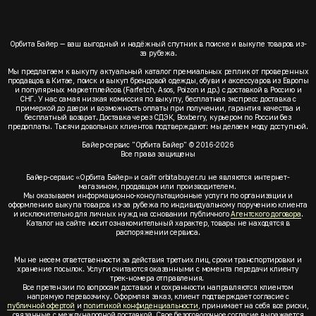
Орбита Байер — ваш выгодный и надёжный спутник в поиске и выкупе товаров из-
за рубежа.
Мы предлагаем к выкупу актуальный каталог премиальных реплик от проверенных
продавцов в Китае, поиск и выкуп брендовой одежды, обуви и аксессуаров из Европы
и популярных маркетплейсов (Farfetch, Asos, Poizon и др.) с доставкой в Россию и
СНГ. У нас самая низкая комиссия по выкупу, бесплатная экспресс доставка с
примеркой до двери и возможность оплаты при получении, гарантия качества и
бесплатный возврат. Доставка через СДЭК, Boxberry, курьером по России без
предоплаты. Тысячи довольных клиентов подтверждают: мы делаем моду доступной.
Байер-сервис "Орбита Байер" © 2016-2026
Все права защищены
Байер-сервис «Орбита Байер» и сайт orbitabuyer.ru не являются интернет-
магазином, продавцом или производителем.
Мы оказываем информационно-консультационные услуги по организации и
оформлению выкупа товаров из-за рубежа по индивидуальному поручению клиента
и исключительно для личных нужд на основании публичного
Агентского договора
.
Каталог на сайте носит ознакомительный характер, товары не находятся в
распоряжении сервиса.
Мы не несем ответственности за действия третьих лиц, сроки транспортировки и
хранение посылок. Услуги считаются оказанными с момента передачи клиенту
трек-номера отправления.
Все претензии по вопросам доставки и сохранности направляются клиентом
напрямую перевозчику. Оформляя заказ, клиент подтверждает согласие с
публичной офертой
и
политикой конфиденциальности
, принимает на себя все риски,
связанные с международной доставкой. Свое безоговорочное согласие выражается