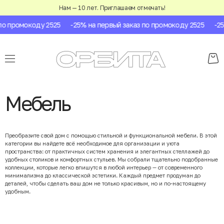
Нам — 10 лет. Приглашаем отмечать!
промокоду 2525
-25% на первый заказ по промокоду 2525
-25% н
Мебель
Преобразите свой дом с помощью стильной и функциональной мебели. В этой
категории вы найдете всё необходимое для организации и уюта
пространства: от практичных систем хранения и элегантных стеллажей до
удобных столиков и комфортных стульев. Мы собрали тщательно подобранные
коллекции, которые легко впишутся в любой интерьер — от современного
минимализма до классической эстетики. Каждый предмет продуман до
деталей, чтобы сделать ваш дом не только красивым, но и по-настоящему
удобным.