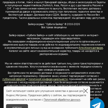
продавцов в Китае, поиск и выкуп брендовой одежды, обуви и аксессуаров из Европы
и популярных маркетплейсов (Farfetch, Asos, Poizon и др.) с доставкой в Россию и
СНГ. У нас самая низкая комиссия по выкупу, бесплатная экспресс доставка с
примеркой до двери и возможность оплаты при получении, гарантия качества и
бесплатный возврат. Доставка через СДЭК, Boxberry, курьером по России без
предоплаты. Тысячи довольных клиентов подтверждают: мы делаем моду доступной.
Байер-сервис "Орбита Байер" © 2016-2026
Все права защищены
Байер-сервис «Орбита Байер» и сайт orbitabuyer.ru не являются интернет-
магазином, продавцом или производителем.
Мы оказываем информационно-консультационные услуги по организации и
оформлению выкупа товаров из-за рубежа по индивидуальному поручению клиента
и исключительно для личных нужд на основании публичного
Агентского договора
.
Каталог на сайте носит ознакомительный характер, товары не находятся в
распоряжении сервиса.
Мы не несем ответственности за действия третьих лиц, сроки транспортировки и
хранение посылок. Услуги считаются оказанными с момента передачи клиенту
трек-номера отправления.
Все претензии по вопросам доставки и сохранности направляются клиентом
напрямую перевозчику. Оформляя заказ, клиент подтверждает согласие с
публичной офертой
и
политикой конфиденциальности
, принимает на себя все риски,
связанные с международной доставкой. Свое безоговорочное согласие выражается
клиентом путем отметки в форме заказа, подтверждающей осведомленность и
согласие клиента со всеми предлагаемыми сервисом условиями. Без согласия
Сайт использует cookie для улучшения качества и данные для
клиента с
публичной офертой
и
политикой конфиденциальности
оказание услуг и
оформление заказа невозможно. Заключая акцепт условий оферты об оказании
Яндекс.Метрика. Продолжая работу с сайтом, вы подтверждаете
услуг, клиент понимает, заверяет, подтверждает и соглашается с тем, что
осведомленность и согласие с
Политикой обработки данных
.
выкупаемые товары по индивидуальному запросу выбраны им для личных,
семейных, домашних, бытовых и иных нужд, не связанных с осуществлением
предпринимательской деятельности, он не будет продавать или иным образом
ХОРОШО