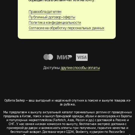
Правообладателям
Публичный договор-оферты
Политика конфиденциальности
Согласие на обработку персональных данных
Доступны
другие способы оплаты
Орбита Байер — ваш выгодный и надёжный спутник в поиске и выкупе товаров из-
за рубежа.
Мы предлагаем к выкупу актуальный каталог премиальных реплик от проверенных
продавцов в Китае, поиск и выкуп брендовой одежды, обуви и аксессуаров из Европы
и популярных маркетплейсов (Farfetch, Asos, Poizon и др.) с доставкой в Россию и
СНГ. У нас самая низкая комиссия по выкупу, бесплатная экспресс доставка с
примеркой до двери и возможность оплаты при получении, гарантия качества и
бесплатный возврат. Доставка через СДЭК, Boxberry, курьером по России без