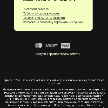
Правообладателям
Публичный договор-оферты
Политика конфиденциальности
Согласие на обработку персональных данных
Доступны
другие способы оплаты
Орбита Байер — ваш выгодный и надёжный спутник в поиске и выкупе товаров из-
за рубежа.
Мы предлагаем к выкупу актуальный каталог премиальных реплик от проверенных
продавцов в Китае, поиск и выкуп брендовой одежды, обуви и аксессуаров из Европы
и популярных маркетплейсов (Farfetch, Asos, Poizon и др.) с доставкой в Россию и
СНГ. У нас самая низкая комиссия по выкупу, бесплатная экспресс доставка с
примеркой до двери и возможность оплаты при получении, гарантия качества и
бесплатный возврат. Доставка через СДЭК, Boxberry, курьером по России без