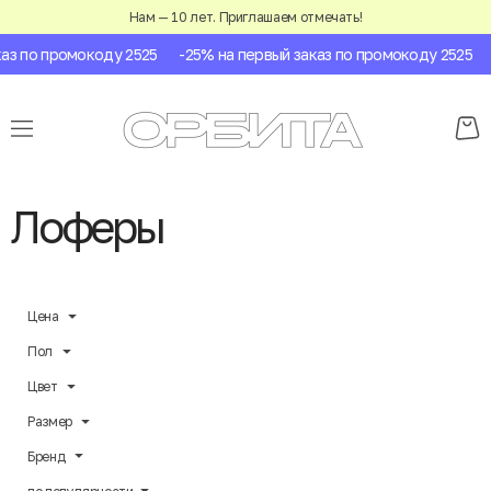
Нам — 10 лет. Приглашаем отмечать!
з по промокоду 2525
-25% на первый заказ по промокоду 2525
-
Лоферы
Цена
Пол
Цвет
Размер
Бренд