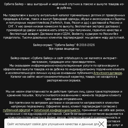
Орбита Байер — ваш выгодный и надёжный спутник в поиске и выкупе товаров из-
за рубежа.
Мы предлагаем к выкупу актуальный каталог премиальных реплик от проверенных
продавцов в Китае, поиск и выкуп брендовой одежды, обуви и аксессуаров из Европы
и популярных маркетплейсов (Farfetch, Asos, Poizon и др.) с доставкой в Россию и
СНГ. У нас самая низкая комиссия по выкупу, бесплатная экспресс доставка с
примеркой до двери и возможность оплаты при получении, гарантия качества и
бесплатный возврат. Доставка через СДЭК, Boxberry, курьером по России без
предоплаты. Тысячи довольных клиентов подтверждают: мы делаем моду доступной.
Байер-сервис "Орбита Байер" © 2016-2026
Все права защищены
Байер-сервис «Орбита Байер» и сайт orbitabuyer.ru не являются интернет-
магазином, продавцом или производителем.
Мы оказываем информационно-консультационные услуги по организации и
оформлению выкупа товаров из-за рубежа по индивидуальному поручению клиента
и исключительно для личных нужд на основании публичного
Агентского договора
.
Каталог на сайте носит ознакомительный характер, товары не находятся в
распоряжении сервиса.
Мы не несем ответственности за действия третьих лиц, сроки транспортировки и
хранение посылок. Услуги считаются оказанными с момента передачи клиенту
трек-номера отправления.
Все претензии по вопросам доставки и сохранности направляются клиентом
напрямую перевозчику. Оформляя заказ, клиент подтверждает согласие с
публичной офертой
и
политикой конфиденциальности
, принимает на себя все риски,
связанные с международной доставкой. Свое безоговорочное согласие выражается
клиентом путем отметки в форме заказа, подтверждающей осведомленность и
согласие клиента со всеми предлагаемыми сервисом условиями. Без согласия
Сайт использует cookie для улучшения качества и данные для
клиента с
публичной офертой
и
политикой конфиденциальности
оказание услуг и