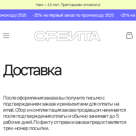
Нам — 10 лет. Приглашаем отмечать!
окоду 2525
-25% на первый заказ по промокоду 2525
-25% на пе
Доставка
После оформления заказа вы получите письмо с
подтверждением заказа и реквизитами для оплаты на
email. Сбор и комплектация заказа продавцом начинается
после подтверждения оплаты и обычно занимает до 5
рабочих дней. По факту отправки заказа предоставляется
трек-номер посылки.