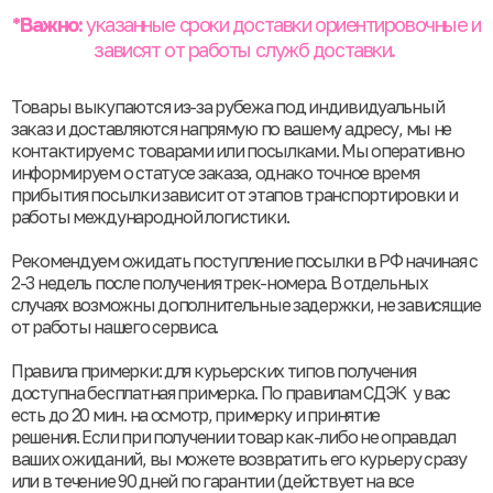
*
Важно:
указанные сроки доставки ориентировочные и
зависят от работы служб доставки.
Товары выкупаются из-за рубежа под индивидуальный
заказ и доставляются напрямую по вашему адресу, мы не
контактируем с товарами или посылками. Мы оперативно
информируем о статусе заказа, однако точное время
прибытия посылки зависит от этапов транспортировки и
работы международной логистики.
Рекомендуем ожидать поступление посылки в РФ начиная с
2-3 недель после получения трек-номера. В отдельных
случаях возможны дополнительные задержки, не зависящие
от работы нашего сервиса.
Правила примерки: для курьерских типов получения
доступна бесплатная примерка. По правилам СДЭК у вас
есть до 20 мин. на осмотр, примерку и принятие
решения. Если при получении товар как-либо не оправдал
ваших ожиданий, вы можете возвратить его курьеру сразу
или в течение 90 дней по гарантии (действует на все