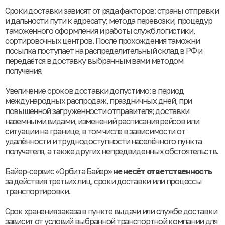
Сроки доставки зависят от ряда факторов: страны отправки
и дальности пути к адресату; метода перевозки; процедур
таможенного оформления и работы служб логистики,
сортировочных центров. После прохождения таможни
посылка поступает на распределительный склад в РФ и
передаётся в доставку выбранным вами методом
получения.
Увеличение сроков доставки допустимо: в период
международных распродаж, праздничных дней; при
повышенной загруженности отправителя; доставки
наземными видами, изменений расписания рейсов или
ситуации на границе, в том числе в зависимости от
удалённости и труднодоступности населённого пункта
получателя, а также других непредвиденных обстоятельств.
Байер-сервис «Орбита Байер»
не несёт ответственность
за действия третьих лиц, сроки доставки или процессы
транспортировки.
Срок хранения заказа в пункте выдачи или службе доставки
зависит от условий выбранной транспортной компании для