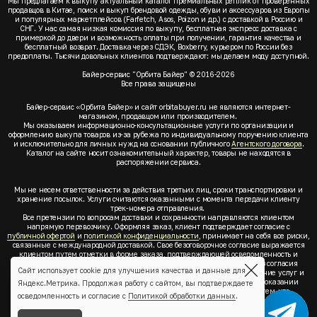
Мы предлагаем к выкупу актуальный каталог премиальных реплик от проверенных
продавцов в Китае, поиск и выкуп брендовой одежды, обуви и аксессуаров из Европы
и популярных маркетплейсов (Farfetch, Asos, Poizon и др.) с доставкой в Россию и
СНГ. У нас самая низкая комиссия по выкупу, бесплатная экспресс доставка с
примеркой до двери и возможность оплаты при получении, гарантия качества и
бесплатный возврат. Доставка через СДЭК, Boxberry, курьером по России без
предоплаты. Тысячи довольных клиентов подтверждают: мы делаем моду доступной.
Байер-сервис "Орбита Байер" © 2016-2026
Все права защищены
Байер-сервис «Орбита Байер» и сайт orbitabuyer.ru не являются интернет-
магазином, продавцом или производителем.
Мы оказываем информационно-консультационные услуги по организации и
оформлению выкупа товаров из-за рубежа по индивидуальному поручению клиента
и исключительно для личных нужд на основании публичного
Агентского договора
.
Каталог на сайте носит ознакомительный характер, товары не находятся в
распоряжении сервиса.
Мы не несем ответственности за действия третьих лиц, сроки транспортировки и
хранение посылок. Услуги считаются оказанными с момента передачи клиенту
трек-номера отправления.
Все претензии по вопросам доставки и сохранности направляются клиентом
напрямую перевозчику. Оформляя заказ, клиент подтверждает согласие с
публичной офертой
и
политикой конфиденциальности
, принимает на себя все риски,
связанные с международной доставкой. Свое безоговорочное согласие выражается
клиентом путем отметки в форме заказа, подтверждающей осведомленность и
согласие клиента со всеми предлагаемыми сервисом условиями. Без согласия
Сайт использует cookie для улучшения качества и данные для
клиента с
публичной офертой
и
политикой конфиденциальности
оказание услуг и
оформление заказа невозможно. Заключая акцепт условий оферты об оказании
Яндекс.Метрика. Продолжая работу с сайтом, вы подтверждаете
услуг, клиент понимает, заверяет, подтверждает и соглашается с тем, что
осведомленность и согласие с
Политикой обработки данных
.
выкупаемые товары по индивидуальному запросу выбраны им для личных,
семейных, домашних, бытовых и иных нужд, не связанных с осуществлением