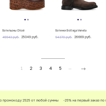
Ботильоны Chloé
Ботинки Bottega Veneta
25049 руб.
26669 руб.
45543 руб.
54370 руб.
1
2
3
4
5
...
промокоду 2525 от любой суммы
-25% на первый заказ по пр