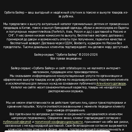
Орбита Байер — ваш выгодный и надёжный спутник в поиске и выкупе товаров из-
за рубежа.
Мы предлагаем к выкупу актуальный каталог премиальных реплик от проверенных
продавцов в Китае, поиск и выкуп брендовой одежды, обуви и аксессуаров из Европы
и популярных маркетплейсов (Farfetch, Asos, Poizon и др.) с доставкой в Россию и
СНГ. У нас самая низкая комиссия по выкупу, бесплатная экспресс доставка с
примеркой до двери и возможность оплаты при получении, гарантия качества и
бесплатный возврат. Доставка через СДЭК, Boxberry, курьером по России без
предоплаты. Тысячи довольных клиентов подтверждают: мы делаем моду доступной.
Байер-сервис "Орбита Байер" © 2016-2026
Все права защищены
Байер-сервис «Орбита Байер» и сайт orbitabuyer.ru не являются интернет-
магазином, продавцом или производителем.
Мы оказываем информационно-консультационные услуги по организации и
оформлению выкупа товаров из-за рубежа по индивидуальному поручению клиента
и исключительно для личных нужд на основании публичного
Агентского договора
.
Каталог на сайте носит ознакомительный характер, товары не находятся в
распоряжении сервиса.
Мы не несем ответственности за действия третьих лиц, сроки транспортировки и
хранение посылок. Услуги считаются оказанными с момента передачи клиенту
трек-номера отправления.
Все претензии по вопросам доставки и сохранности направляются клиентом
напрямую перевозчику. Оформляя заказ, клиент подтверждает согласие с
публичной офертой
и
политикой конфиденциальности
, принимает на себя все риски,
связанные с международной доставкой. Свое безоговорочное согласие выражается
клиентом путем отметки в форме заказа, подтверждающей осведомленность и