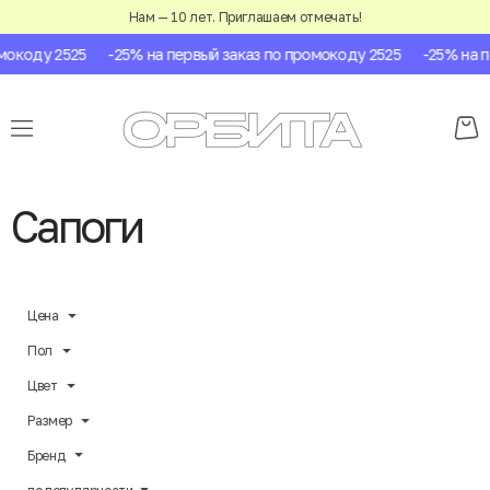
Нам — 10 лет. Приглашаем отмечать!
оду 2525
-25% на первый заказ по промокоду 2525
-25% на перв
Сапоги
Цена
Пол
Цвет
Размер
Бренд