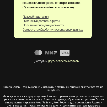
поддержки. по вопросам о товарах и заказах,
обращайтесь в онлайн-чат или на почту.
Правообладателям
Публичный договор-оферты
Политика конфиденциальности
Согласие на обработку персональных данных
Доступны
другие способы оплаты
Орбита Байер — ваш выгодный и надёжный спутник в поиске и выкупе товаров из-
за рубежа.
Мы предлагаем к выкупу актуальный каталог премиальных реплик от проверенных
продавцов в Китае, поиск и выкуп брендовой одежды, обуви и аксессуаров из Европы
и популярных маркетплейсов (Farfetch, Asos, Poizon и др.) с доставкой в Россию и
СНГ. У нас самая низкая комиссия по выкупу, бесплатная экспресс доставка с