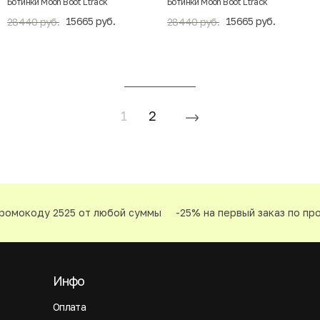
Ботинки Moon Boot Ltrack
Ботинки Moon Boot Ltrack
15665 руб.
15665 руб.
28440 руб.
28440 руб.
1
2
мокоду 2525 от любой суммы
-25% на первый заказ по промо
Инфо
Оплата