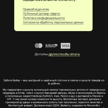
Правообладателям
Публичный договор-оферты
Политика конфиденциальности
Согласие на обработку персональных данных
Доступны
другие способы оплаты
Орбита Байер — ваш выгодный и надёжный спутник в поиске и выкупе товаров из-
за рубежа.
Мы предлагаем к выкупу актуальный каталог премиальных реплик от проверенных
продавцов в Китае, поиск и выкуп брендовой одежды, обуви и аксессуаров из Европы
и популярных маркетплейсов (Farfetch, Asos, Poizon и др.) с доставкой в Россию и
СНГ. У нас самая низкая комиссия по выкупу, бесплатная экспресс доставка с
примеркой до двери и возможность оплаты при получении, гарантия качества и
бесплатный возврат. Доставка через СДЭК, Boxberry, курьером по России без