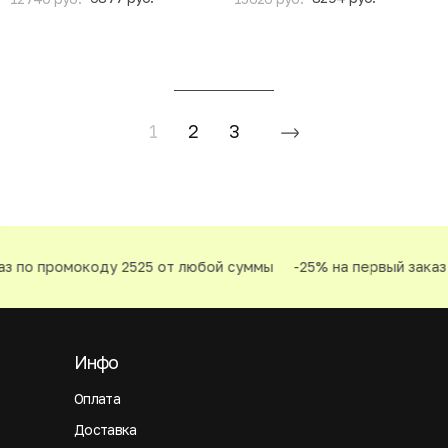
1
2
3
о промокоду 2525 от любой суммы
-25% на первый заказ по
Инфо
Оплата
Доставка