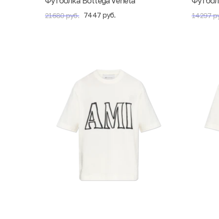
Футболка Bottega Veneta
Футболк
7447 руб.
21680 руб.
14297 р