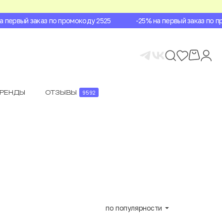
ервый заказ по промокоду 2525
-25% на первый заказ по пром
БРЕНДЫ
ОТЗЫВЫ
9592
по популярности