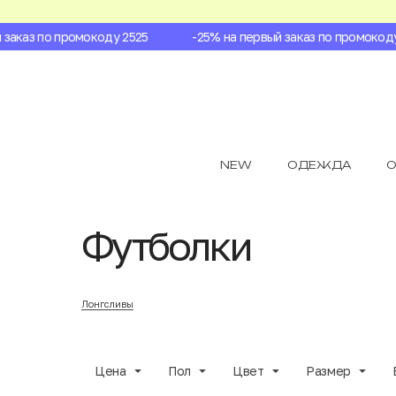
каз по промокоду 2525
-25% на первый заказ по промокоду 25
NEW
ОДЕЖДА
О
Футболки
Лонгсливы
Цена
Пол
Цвет
Размер