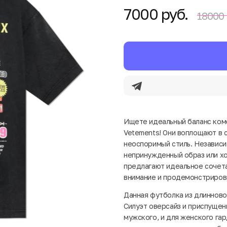
7000 руб.
18000 
Ищете идеальный баланс комф
Vetements! Они воплощают в 
неоспоримый стиль. Независим
непринужденный образ или хо
предлагают идеальное сочета
внимание и продемонстриров
Данная футболка из длинново
Силуэт оверсайз и приспуще
мужского, и для женского га