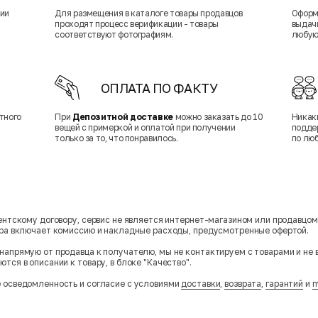
нии
Для размещения в каталоге товары продавцов
Оформ
проходят процесс верификации - товары
выдачи
соответствуют фотографиям.
любую
ОПЛАТА ПО ФАКТУ
тного
При
Депозитной доставке
можно заказать до 10
Никак
вещей с примеркой и оплатой при получении
подде
только за то, что понравилось.
по лю
гентскому договору, сервис не является интернет-магазином или продавцо
ара включает комиссию и накладные расходы, предусмотренные офертой.
напрямую от продавца к получателю, мы не контактируем с товарами и не 
тся в описании к товару, в блоке "Качество".
 осведомленность и согласие с условиями
доставки
,
возврата
,
гарантий
и
п