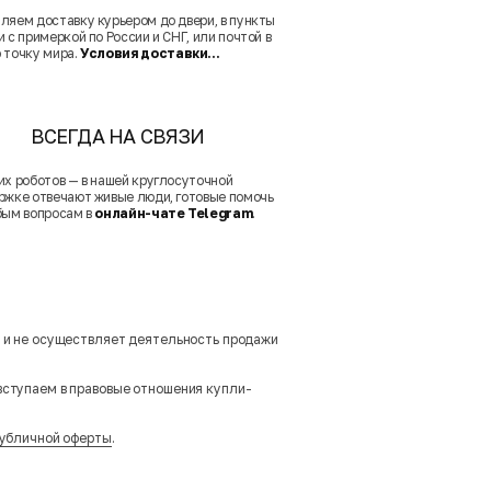
ляем доставку курьером до двери, в пункты
 с примеркой по России и СНГ, или почтой в
 точку мира.
Условия доставки...
ВСЕГДА НА СВЯЗИ
их роботов — в нашей круглосуточной
ржке отвечают живые люди, готовые помочь
бым вопросам в
онлайн-чате Telegram
.
м и не осуществляет деятельность продажи
вступаем в правовые отношения купли-
убличной оферты
.