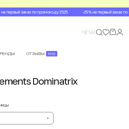
 первый заказ по промокоду 2525
-25% на первый заказ по п
БРЕНДЫ
ОТЗЫВЫ
9592
ements Dominatrix
аницы