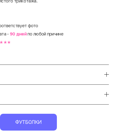
истого трикотажа.
оответствует фото
ата -
90 дней
по любой причине
★★★
ФУТБОЛКИ