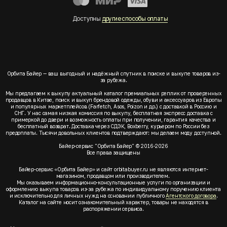
Доступны
другие способы оплаты
Орбита Байер — ваш выгодный и надёжный спутник в поиске и выкупе товаров из-
за рубежа.
Мы предлагаем к выкупу актуальный каталог премиальных реплик от проверенных
продавцов в Китае, поиск и выкуп брендовой одежды, обуви и аксессуаров из Европы
и популярных маркетплейсов (Farfetch, Asos, Poizon и др.) с доставкой в Россию и
СНГ. У нас самая низкая комиссия по выкупу, бесплатная экспресс доставка с
примеркой до двери и возможность оплаты при получении, гарантия качества и
бесплатный возврат. Доставка через СДЭК, Boxberry, курьером по России без
предоплаты. Тысячи довольных клиентов подтверждают: мы делаем моду доступной.
Байер-сервис "Орбита Байер" © 2016-2026
Все права защищены
Байер-сервис «Орбита Байер» и сайт orbitabuyer.ru не являются интернет-
магазином, продавцом или производителем.
Мы оказываем информационно-консультационные услуги по организации и
оформлению выкупа товаров из-за рубежа по индивидуальному поручению клиента
и исключительно для личных нужд на основании публичного
Агентского договора
.
Каталог на сайте носит ознакомительный характер, товары не находятся в
распоряжении сервиса.