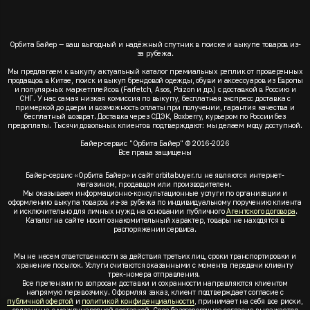
Орбита Байер — ваш выгодный и надёжный спутник в поиске и выкупе товаров из-
за рубежа.
Мы предлагаем к выкупу актуальный каталог премиальных реплик от проверенных
продавцов в Китае, поиск и выкуп брендовой одежды, обуви и аксессуаров из Европы
и популярных маркетплейсов (Farfetch, Asos, Poizon и др.) с доставкой в Россию и
СНГ. У нас самая низкая комиссия по выкупу, бесплатная экспресс доставка с
примеркой до двери и возможность оплаты при получении, гарантия качества и
бесплатный возврат. Доставка через СДЭК, Boxberry, курьером по России без
предоплаты. Тысячи довольных клиентов подтверждают: мы делаем моду доступной.
Байер-сервис "Орбита Байер" © 2016-2026
Все права защищены
Байер-сервис «Орбита Байер» и сайт orbitabuyer.ru не являются интернет-
магазином, продавцом или производителем.
Мы оказываем информационно-консультационные услуги по организации и
оформлению выкупа товаров из-за рубежа по индивидуальному поручению клиента
и исключительно для личных нужд на основании публичного
Агентского договора
.
Каталог на сайте носит ознакомительный характер, товары не находятся в
распоряжении сервиса.
Мы не несем ответственности за действия третьих лиц, сроки транспортировки и
хранение посылок. Услуги считаются оказанными с момента передачи клиенту
трек-номера отправления.
Все претензии по вопросам доставки и сохранности направляются клиентом
напрямую перевозчику. Оформляя заказ, клиент подтверждает согласие с
публичной офертой
и
политикой конфиденциальности
, принимает на себя все риски,