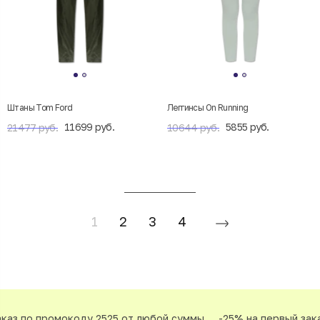
Штаны Tom Ford
Леггинсы On Running
11699 руб.
5855 руб.
21477 руб.
10644 руб.
1
2
3
4
з по промокоду 2525 от любой суммы
-25% на первый заказ 