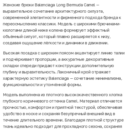
Женские брюки Balenciaga Long Bermuda Camel —
выразительное сочетание архитектурного силуэта,
современной элегантности и фирменного подхода бренда к
переосмыслению классики. Модель с широкими брючинaми-
кюлотами длиной ниже колена формирует эффектный
объёмный силуэт, который плавно расширяется к низу,
создавая ощущение лёгкости и динамики в движении.
Высокая посадка с широким поясом акцентирует линию талии
и подчёркивает пропорции, а аккуратные декоративные
складки спереди придают конструкции дополнительную
глубину и выразительность. Лаконичный крой отражает
характерную эстетику Balenciaga — сочетание минимализма,
функциональности и утончённой формы.
Модель выполнена из плотного высококачественного хлопка
глубокого коричневого оттенка Camel. Материал отличается
прочностью, комфортом и приятной текстурой, обеспечивая
удобство в носке и сохраняя безупречный внешний вид в
течение длительного времени. Благодаря плотной структуре
ткань идеально подходит для прохладного сезона, сохраняя