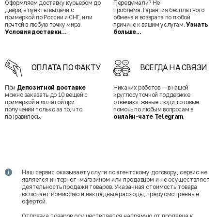
Оформляем доставку курьером до
Передумали? Не
двери, в пункты выдачи с
проблема. Гарантия бесплатного
примеркой по России и СНГ, или
обмена и возврата по любой
почтой в любую точку мира.
причине к вашим услугам.
Узнать
Условия доставки...
больше...
ОПЛАТА ПО ФАКТУ
ВСЕГДА НА СВЯЗИ
При
Депозитной доставке
Никаких роботов — в нашей
можно заказать до 10 вещей с
круглосуточной поддержке
примеркой и оплатой при
отвечают живые люди, готовые
получении только за то, что
помочь по любым вопросам в
понравилось.
онлайн-чате Telegram
.
Наш сервис оказывает услуги по агентскому договору, сервис не
является интернет-магазином или продавцом и не осуществляет
деятельность продажи товаров. Указанная стоимость товара
включает комиссию и накладные расходы, предусмотренные
офертой.
Отправка товаров осуществляется напрямую от продавца к