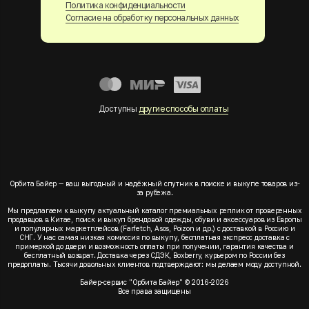
Политика конфиденциальности
Согласие на обработку персональных данных
Доступны
другие способы оплаты
Орбита Байер — ваш выгодный и надёжный спутник в поиске и выкупе товаров из-
за рубежа.
Мы предлагаем к выкупу актуальный каталог премиальных реплик от проверенных
продавцов в Китае, поиск и выкуп брендовой одежды, обуви и аксессуаров из Европы
и популярных маркетплейсов (Farfetch, Asos, Poizon и др.) с доставкой в Россию и
СНГ. У нас самая низкая комиссия по выкупу, бесплатная экспресс доставка с
примеркой до двери и возможность оплаты при получении, гарантия качества и
бесплатный возврат. Доставка через СДЭК, Boxberry, курьером по России без
предоплаты. Тысячи довольных клиентов подтверждают: мы делаем моду доступной.
Байер-сервис "Орбита Байер" © 2016-2026
Все права защищены