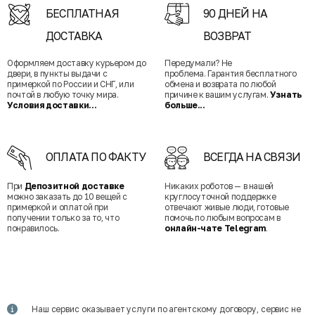
БЕСПЛАТНАЯ
90 ДНЕЙ НА
ДОСТАВКА
ВОЗВРАТ
Оформляем доставку курьером до
Передумали? Не
двери, в пункты выдачи с
проблема. Гарантия бесплатного
примеркой по России и СНГ, или
обмена и возврата по любой
почтой в любую точку мира.
причине к вашим услугам.
Узнать
Условия доставки...
больше...
ОПЛАТА ПО ФАКТУ
ВСЕГДА НА СВЯЗИ
При
Депозитной доставке
Никаких роботов — в нашей
можно заказать до 10 вещей с
круглосуточной поддержке
примеркой и оплатой при
отвечают живые люди, готовые
получении только за то, что
помочь по любым вопросам в
понравилось.
онлайн-чате Telegram
.
Наш сервис оказывает услуги по агентскому договору, сервис не