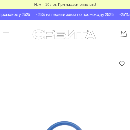
Нам — 10 лет. Приглашаем отмечать!
ромокоду 2525
-25% на первый заказ по промокоду 2525
-25% на