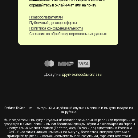
обращайтесь в онлайн-чат или на почту.
Правообладателям
Публичный договор-оферты
Политика конфиденциальности
Согласие на обработку персональных данных
Доступны
другие способы оплаты
Орбита Байер — ваш выгодный и надёжный спутник в поиске и выкупе товаров из-
за рубежа.
Мы предлагаем к выкупу актуальный каталог премиальных реплик от проверенных
продавцов в Китае, поиск и выкуп брендовой одежды, обуви и аксессуаров из Европы
и популярных маркетплейсов (Farfetch, Asos, Poizon и др.) с доставкой в Россию и
СНГ. У нас самая низкая комиссия по выкупу, бесплатная экспресс доставка с
примеркой до двери и возможность оплаты при получении, гарантия качества и