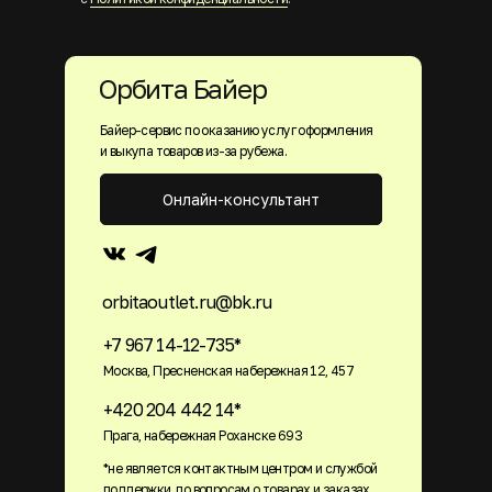
Орбита Байер
Байер-сервис по оказанию услуг оформления
и выкупа товаров из-за рубежа.
Онлайн-консультант
orbitaoutlet.ru@bk.ru
+7 967 14-12-735*
Москва, Пресненская набережная 12, 457
+420 204 442 14*
Прага, набережная Роханске 693
*не является контактным центром и службой
поддержки. по вопросам о товарах и заказах,