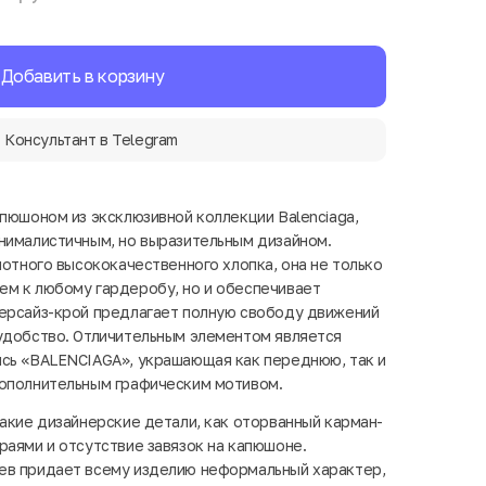
Добавить в корзину
Консультант в Telegram
апюшоном из эксклюзивной коллекции Balenciaga,
нималистичным, но выразительным дизайном.
лотного высококачественного хлопка, она не только
ем к любому гардеробу, но и обеспечивает
версайз-крой предлагает полную свободу движений
удобство. Отличительным элементом является
ись «BALENCIAGA», украшающая как переднюю, так и
дополнительным графическим мотивом.
такие дизайнерские детали, как оторванный карман-
раями и отсутствие завязок на капюшоне.
ев придает всему изделию неформальный характер,