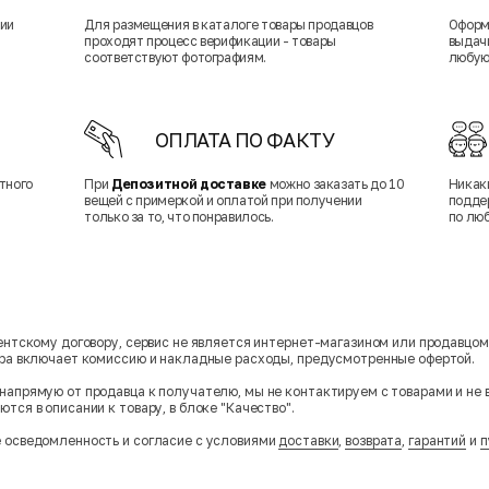
нии
Для размещения в каталоге товары продавцов
Оформ
проходят процесс верификации - товары
выдачи
соответствуют фотографиям.
любую
ОПЛАТА ПО ФАКТУ
тного
При
Депозитной доставке
можно заказать до 10
Никак
вещей с примеркой и оплатой при получении
подде
только за то, что понравилось.
по лю
гентскому договору, сервис не является интернет-магазином или продавцо
ара включает комиссию и накладные расходы, предусмотренные офертой.
напрямую от продавца к получателю, мы не контактируем с товарами и не 
тся в описании к товару, в блоке "Качество".
 осведомленность и согласие с условиями
доставки
,
возврата
,
гарантий
и
п