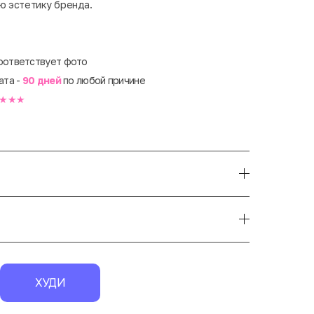
ю эстетику бренда.
оответствует фото
ата -
90 дней
по любой причине
★★★
ХУДИ