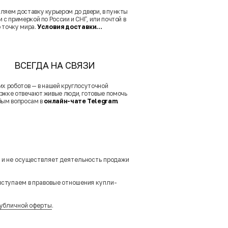
ляем доставку курьером до двери, в пункты
 с примеркой по России и СНГ, или почтой в
 точку мира.
Условия доставки...
ВСЕГДА НА СВЯЗИ
их роботов — в нашей круглосуточной
ржке отвечают живые люди, готовые помочь
бым вопросам в
онлайн-чате Telegram
.
м и не осуществляет деятельность продажи
вступаем в правовые отношения купли-
убличной оферты
.