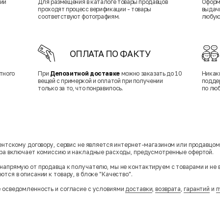
нии
Для размещения в каталоге товары продавцов
Оформ
проходят процесс верификации - товары
выдачи
соответствуют фотографиям.
любую
ОПЛАТА ПО ФАКТУ
тного
При
Депозитной доставке
можно заказать до 10
Никак
вещей с примеркой и оплатой при получении
подде
только за то, что понравилось.
по лю
гентскому договору, сервис не является интернет-магазином или продавцо
ара включает комиссию и накладные расходы, предусмотренные офертой.
напрямую от продавца к получателю, мы не контактируем с товарами и не 
тся в описании к товару, в блоке "Качество".
 осведомленность и согласие с условиями
доставки
,
возврата
,
гарантий
и
п