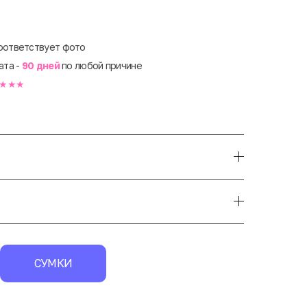
оответствует фото
ата -
90 дней
по любой причине
★★★
СУМКИ