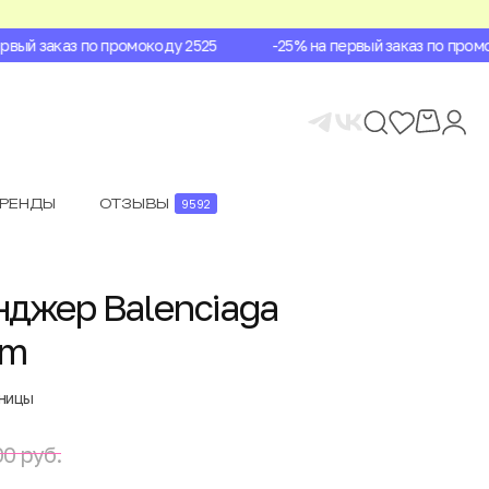
ый заказ по промокоду 2525
-25% на первый заказ по промок
БРЕНДЫ
ОТЗЫВЫ
9592
джер Balenciaga
um
аницы
0 руб.