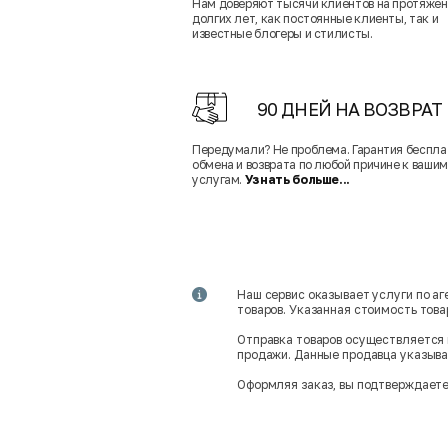
Нам доверяют тысячи клиентов на протяже
долгих лет, как постоянные клиенты, так и
известные блогеры и стилисты.
90 ДНЕЙ НА ВОЗВРАТ
Передумали? Не проблема. Гарантия беспла
обмена и возврата по любой причине к вашим
услугам.
Узнать больше...
Наш сервис оказывает услуги по а
товаров. Указанная стоимость тов
Отправка товаров осуществляется 
продажи. Данные продавца указываю
Оформляя заказ, вы подтверждаете