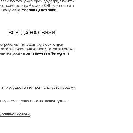
ляем доставку курьером до двери, в пункты
 с примеркой по России и СНГ, или почтой в
 точку мира.
Условия доставки...
ВСЕГДА НА СВЯЗИ
их роботов — в нашей круглосуточной
ржке отвечают живые люди, готовые помочь
бым вопросам в
онлайн-чате Telegram
.
м и не осуществляет деятельность продажи
вступаем в правовые отношения купли-
убличной оферты
.