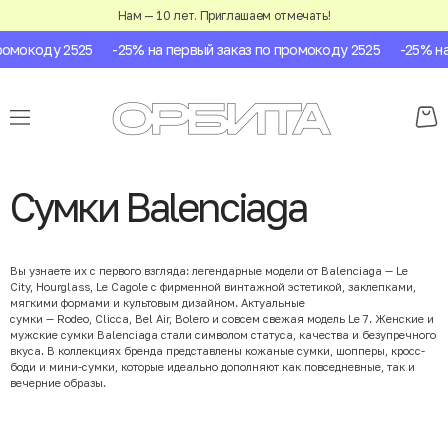
Нам — 10 лет. Приглашаем отмечать!
окоду 2525
-25% на первый заказ по промокоду 2525
-25% на пе
Сумки Balenciaga
Вы узнаете их с первого взгляда: легендарные модели от Balenciaga — Le
City, Hourglass, Le Cagole с фирменной винтажной эстетикой, заклепками,
мягкими формами и культовым дизайном. Актуальные
сумки — Rodeo, Clicca, Bel Air, Bolero и совсем свежая модель Le 7. Женские и
мужские сумки Balenciaga стали символом статуса, качества и безупречного
вкуса. В коллекциях бренда представлены кожаные сумки, шопперы, кросс-
боди и мини-сумки, которые идеально дополняют как повседневные, так и
вечерние образы.