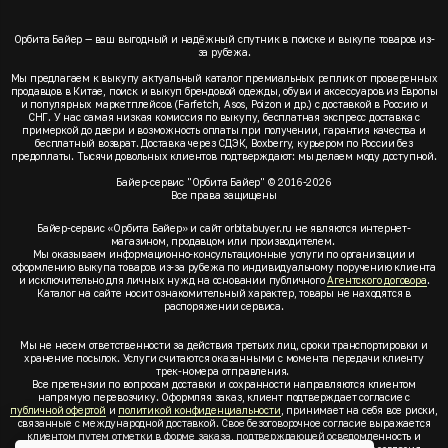
Орбита Байер — ваш выгодный и надёжный спутник в поиске и выкупе товаров из-
за рубежа.
Мы предлагаем к выкупу актуальный каталог премиальных реплик от проверенных
продавцов в Китае, поиск и выкуп брендовой одежды, обуви и аксессуаров из Европы
и популярных маркетплейсов (Farfetch, Asos, Poizon и др.) с доставкой в Россию и
СНГ. У нас самая низкая комиссия по выкупу, бесплатная экспресс доставка с
примеркой до двери и возможность оплаты при получении, гарантия качества и
бесплатный возврат. Доставка через СДЭК, Boxberry, курьером по России без
предоплаты. Тысячи довольных клиентов подтверждают: мы делаем моду доступной.
Байер-сервис "Орбита Байер" © 2016-2026
Все права защищены
Байер-сервис «Орбита Байер» и сайт orbitabuyer.ru не являются интернет-
магазином, продавцом или производителем.
Мы оказываем информационно-консультационные услуги по организации и
оформлению выкупа товаров из-за рубежа по индивидуальному поручению клиента
и исключительно для личных нужд на основании публичного
Агентского договора
.
Каталог на сайте носит ознакомительный характер, товары не находятся в
распоряжении сервиса.
Мы не несем ответственности за действия третьих лиц, сроки транспортировки и
хранение посылок. Услуги считаются оказанными с момента передачи клиенту
трек-номера отправления.
Все претензии по вопросам доставки и сохранности направляются клиентом
напрямую перевозчику. Оформляя заказ, клиент подтверждает согласие с
публичной офертой
и
политикой конфиденциальности
, принимает на себя все риски,
связанные с международной доставкой. Свое безоговорочное согласие выражается
клиентом путем отметки в форме заказа, подтверждающей осведомленность и