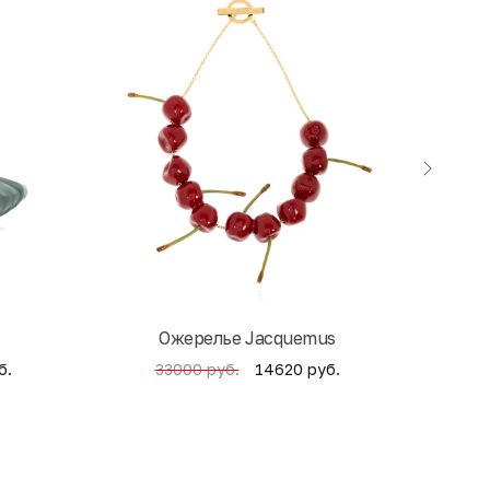
Ожерелье Jacquemus
б.
14620 руб.
33000 руб.
4