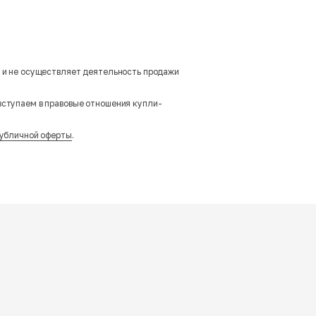
м и не осуществляет деятельность продажи
вступаем в правовые отношения купли-
убличной оферты
.