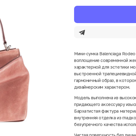
Мини-сумка Balenciaga Rodeo 
воплощение современной жен
характерной для эстетики мо
выстроенной трапециевидной
гармоничный образ, в которо
дизайнерским характером.
Модель выполнена из высокок
придающего аксессуару изыск
Бархатистая фактура материа
внутренняя отделка из гладк
безупречного качества испол
Чистая поверхность без лишн