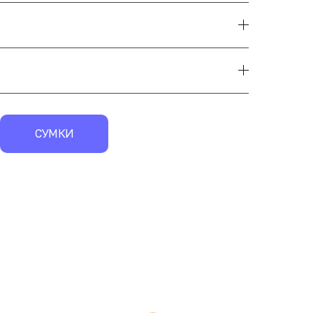
СУМКИ
экск