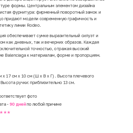
ктуре формы. Центральным элементом дизайна
истая фурнитура: фирменный поворотный замок и
цо придают модели современную графичность и
тетику линии Rodeo.
ия обеспечивает сумке выразительный силуэт и
ом как дневных, так и вечерних образов. Каждая
сключительной точностью, отражая высокий
ие Balenciaga к материалам, форме и пропорциям.
 x 17 см x 10 см (Ш x В x Г) . Высота плечевого
 Высота ручки: приблизительно 13 см.
оответствует фото
ата -
90 дней
по любой причине
★★★