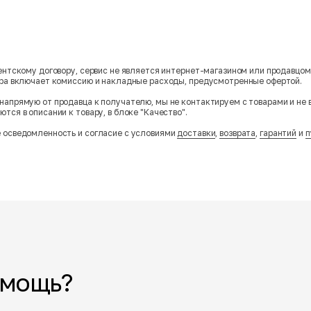
гентскому договору, сервис не является интернет-магазином или продавцо
ара включает комиссию и накладные расходы, предусмотренные офертой.
напрямую от продавца к получателю, мы не контактируем с товарами и не 
тся в описании к товару, в блоке "Качество".
 осведомленность и согласие с условиями
доставки
,
возврата
,
гарантий
и
п
омощь?