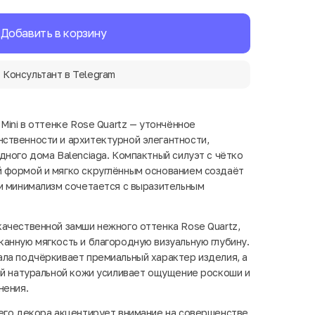
Добавить в корзину
Консультант в Telegram
Mini в оттенке Rose Quartz — утончённое
ственности и архитектурной элегантности,
дного дома Balenciaga. Компактный силуэт с чётко
 формой и мягко скруглённым основанием создаёт
м минимализм сочетается с выразительным
ачественной замши нежного оттенка Rose Quartz,
анную мягкость и благородную визуальную глубину.
ла подчёркивает премиальный характер изделия, а
ой натуральной кожи усиливает ощущение роскоши и
нения.
его декора акцентирует внимание на совершенстве