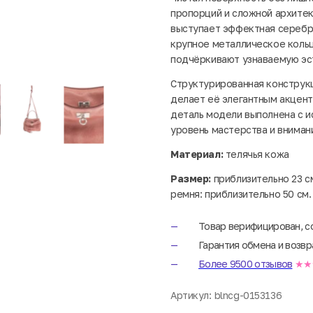
пропорций и сложной архите
выступает эффектная серебр
крупное металлическое коль
подчёркивают узнаваемую эс
Структурированная конструкц
делает её элегантным акцент
деталь модели выполнена с и
уровень мастерства и вниман
Материал:
телячья кожа
Размер:
приблизительно 23 см
ремня: приблизительно 50 см.
Товар верифицирован, с
Гарантия обмена и возвр
Более 9500 отзывов
★★
Артикул:
blncg-0153136