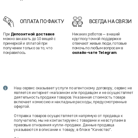
ОПЛАТА ПО ФАКТУ
ВСЕГДА НА СВЯЗИ
При
Депозитной доставке
Никаких роботов — в нашей
можно заказать до 10 вещей с
круглосуточной поддержке
примеркой и оплатой при
отвечают живые люди, готовые
получении только за то, что
помочь по любым вопросам в
понравилось.
онлайн-чате Telegram
.
Наш сервис оказывает услуги по агентскому договору, сервис не
является интернет-магазином или продавцом и не осуществляет
деятельность продажи товаров. Указанная стоимость товара
включает комиссию и накладные расходы, предусмотренные
офертой.
Отправка товаров осуществляется напрямую от продавца к
получателю, мы не контактируем с товарами и не вступаем в
правовые отношения купли-продажи. Данные продавца
указываются в описании к товару, в блоке "Качество".