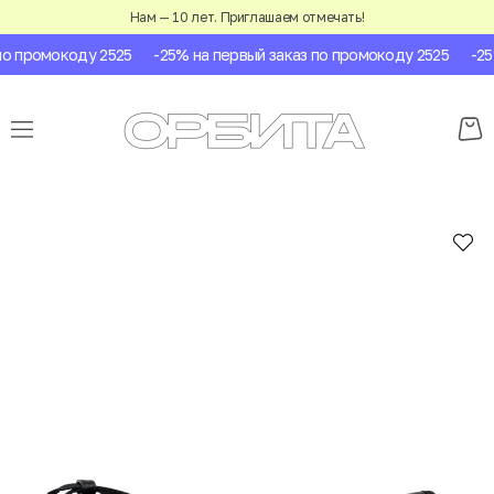
Нам — 10 лет. Приглашаем отмечать!
о промокоду 2525
-25% на первый заказ по промокоду 2525
-25%