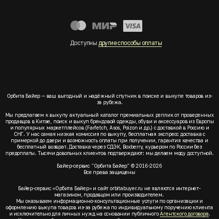
Доступны
другие способы оплаты
Орбита Байер — ваш выгодный и надёжный спутник в поиске и выкупе товаров из-
за рубежа.
Мы предлагаем к выкупу актуальный каталог премиальных реплик от проверенных
продавцов в Китае, поиск и выкуп брендовой одежды, обуви и аксессуаров из Европы
и популярных маркетплейсов (Farfetch, Asos, Poizon и др.) с доставкой в Россию и
СНГ. У нас самая низкая комиссия по выкупу, бесплатная экспресс доставка с
примеркой до двери и возможность оплаты при получении, гарантия качества и
бесплатный возврат. Доставка через СДЭК, Boxberry, курьером по России без
предоплаты. Тысячи довольных клиентов подтверждают: мы делаем моду доступной.
Байер-сервис "Орбита Байер" © 2016-2026
Все права защищены
Байер-сервис «Орбита Байер» и сайт orbitabuyer.ru не являются интернет-
магазином, продавцом или производителем.
Мы оказываем информационно-консультационные услуги по организации и
оформлению выкупа товаров из-за рубежа по индивидуальному поручению клиента
и исключительно для личных нужд на основании публичного
Агентского договора
.