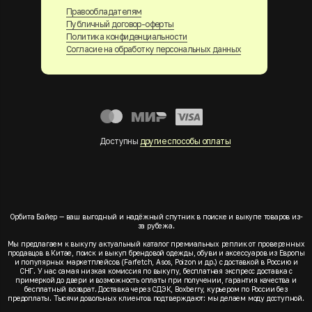
Правообладателям
Публичный договор-оферты
Политика конфиденциальности
Согласие на обработку персональных данных
Доступны
другие способы оплаты
Орбита Байер — ваш выгодный и надёжный спутник в поиске и выкупе товаров из-
за рубежа.
Мы предлагаем к выкупу актуальный каталог премиальных реплик от проверенных
продавцов в Китае, поиск и выкуп брендовой одежды, обуви и аксессуаров из Европы
и популярных маркетплейсов (Farfetch, Asos, Poizon и др.) с доставкой в Россию и
СНГ. У нас самая низкая комиссия по выкупу, бесплатная экспресс доставка с
примеркой до двери и возможность оплаты при получении, гарантия качества и
бесплатный возврат. Доставка через СДЭК, Boxberry, курьером по России без
предоплаты. Тысячи довольных клиентов подтверждают: мы делаем моду доступной.