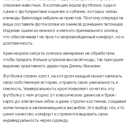
спасения животных. В коллекцию вошли футболки, худи и
сумки с фотопринтами кошечек и собачек, которых члены
команды Balenciaga забрали из приютов. Поэтому спереди на
вещи составили фотоколлаж из снимков домашних питомцев.
Изделие сшили из нежного и мягкого премиального хлопка,
что обеспечивает не просто непревзойденный комфорт, но и
долговечность.
Края модели силуэта oversize намеренно не обработали,
чтобы придать больше штрихов высокой моды, так присущее
видению креативного директора Демны Гвасалии.
Футболка словно холст, на котором каждый может написать
свою собственную историю, отразить свою уникальность и
смелость. Универсальность кроя позволяет сочетать эту
футболку с чем угодно: от классических джинсов и брюк-
карго до элегантных юбок и даже строгих костюмов, создавая
эклектичные и запоминающиеся ансамбли. Это выбор тех, кто
ценит качество, комфорт и стремится выразить свою
индивидуальность через одежду.