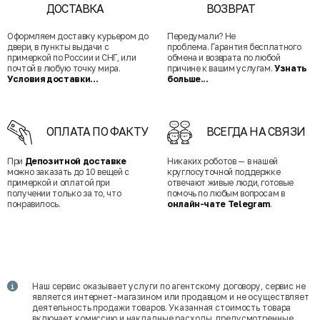
ДОСТАВКА
ВОЗВРАТ
Оформляем доставку курьером до
Передумали? Не
двери, в пункты выдачи с
проблема. Гарантия бесплатного
примеркой по России и СНГ, или
обмена и возврата по любой
почтой в любую точку мира.
причине к вашим услугам.
Узнать
Условия доставки...
больше...
ОПЛАТА ПО ФАКТУ
ВСЕГДА НА СВЯЗИ
При
Депозитной доставке
Никаких роботов — в нашей
можно заказать до 10 вещей с
круглосуточной поддержке
примеркой и оплатой при
отвечают живые люди, готовые
получении только за то, что
помочь по любым вопросам в
понравилось.
онлайн-чате Telegram
.
Наш сервис оказывает услуги по агентскому договору, сервис не
является интернет-магазином или продавцом и не осуществляет
деятельность продажи товаров. Указанная стоимость товара
включает комиссию и накладные расходы, предусмотренные