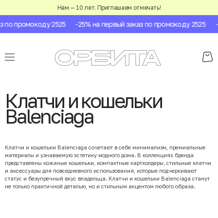
Нам — 10 лет. Приглашаем отмечать!
 по промокоду 2525
-25% на первый заказ по промокоду 2525
-2
Клатчи и кошельки
Balenciaga
Клатчи и кошельки Balenciaga сочетают в себе минимализм, премиальные
материалы и узнаваемую эстетику модного дома. В коллекциях бренда
представлены кожаные кошельки, компактные картхолдеры, стильные клатчи
и аксессуары для повседневного использования, которые подчеркивают
статус и безупречный вкус владельца. Клатчи и кошельки Balenciaga станут
не только практичной деталью, но и стильным акцентом любого образа.