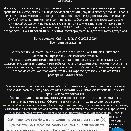
за рубежа.
Мы предлагаем к выкупу актуальный каталог премиальных реплик от проверенных
продавцов в Китае, поиск и выкуп брендовой одежды, обуви и аксессуаров из Европы
и популярных маркетплейсов (Farfetch, Asos, Poizon и др.) с доставкой в Россию и
СНГ. У нас самая низкая комиссия по выкупу, бесплатная экспресс доставка с
примеркой до двери и возможность оплаты при получении, гарантия качества и
бесплатный возврат. Доставка через СДЭК, Boxberry, курьером по России без
предоплаты. Тысячи довольных клиентов подтверждают: мы делаем моду доступной.
Байер-сервис "Орбита Байер" © 2016-2026
Все права защищены
Байер-сервис «Орбита Байер» и сайт orbitabuyer.ru не являются интернет-
магазином, продавцом или производителем.
Мы оказываем информационно-консультационные услуги по организации и
оформлению выкупа товаров из-за рубежа по индивидуальному поручению клиента
и исключительно для личных нужд на основании публичного
Агентского договора
.
Каталог на сайте носит ознакомительный характер, товары не находятся в
распоряжении сервиса.
Мы не несем ответственности за действия третьих лиц, сроки транспортировки и
хранение посылок. Услуги считаются оказанными с момента передачи клиенту
трек-номера отправления.
Все претензии по вопросам доставки и сохранности направляются клиентом
напрямую перевозчику. Оформляя заказ, клиент подтверждает согласие с
публичной офертой
и
политикой конфиденциальности
, принимает на себя все риски,
связанные с международной доставкой. Свое безоговорочное согласие выражается
клиентом путем отметки в форме заказа, подтверждающей осведомленность и
согласие клиента со всеми предлагаемыми сервисом условиями. Без согласия
Сайт использует cookie для улучшения качества и данные для
клиента с
публичной офертой
и
политикой конфиденциальности
оказание услуг и
оформление заказа невозможно. Заключая акцепт условий оферты об оказании
Яндекс.Метрика. Продолжая работу с сайтом, вы подтверждаете
услуг, клиент понимает, заверяет, подтверждает и соглашается с тем, что
осведомленность и согласие с
Политикой обработки данных
.