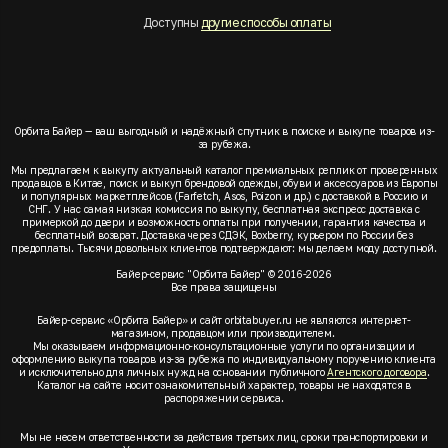
Доступны
другие способы оплаты
Орбита Байер — ваш выгодный и надёжный спутник в поиске и выкупе товаров из-
за рубежа.
Мы предлагаем к выкупу актуальный каталог премиальных реплик от проверенных
продавцов в Китае, поиск и выкуп брендовой одежды, обуви и аксессуаров из Европы
и популярных маркетплейсов (Farfetch, Asos, Poizon и др.) с доставкой в Россию и
СНГ. У нас самая низкая комиссия по выкупу, бесплатная экспресс доставка с
примеркой до двери и возможность оплаты при получении, гарантия качества и
бесплатный возврат. Доставка через СДЭК, Boxberry, курьером по России без
предоплаты. Тысячи довольных клиентов подтверждают: мы делаем моду доступной.
Байер-сервис "Орбита Байер" © 2016-2026
Все права защищены
Байер-сервис «Орбита Байер» и сайт orbitabuyer.ru не являются интернет-
магазином, продавцом или производителем.
Мы оказываем информационно-консультационные услуги по организации и
оформлению выкупа товаров из-за рубежа по индивидуальному поручению клиента
и исключительно для личных нужд на основании публичного
Агентского договора
.
Каталог на сайте носит ознакомительный характер, товары не находятся в
распоряжении сервиса.
Мы не несем ответственности за действия третьих лиц, сроки транспортировки и