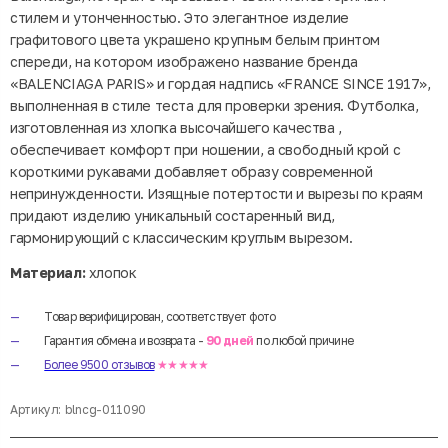
стилем и утонченностью. Это элегантное изделие
графитового цвета украшено крупным белым принтом
спереди, на котором изображено название бренда
«BALENCIAGA PARIS» и гордая надпись «FRANCE SINCE 1917»,
выполненная в стиле теста для проверки зрения. Футболка,
изготовленная из хлопка высочайшего качества ,
обеспечивает комфорт при ношении, а свободный крой с
короткими рукавами добавляет образу современной
непринужденности. Изящные потертости и вырезы по краям
придают изделию уникальный состаренный вид,
гармонирующий с классическим круглым вырезом.
Материал:
хлопок
Товар верифицирован, соответствует фото
Гарантия обмена и возврата -
90 дней
по любой причине
Более 9500 отзывов
★★★★★
Артикул:
blncg-011090