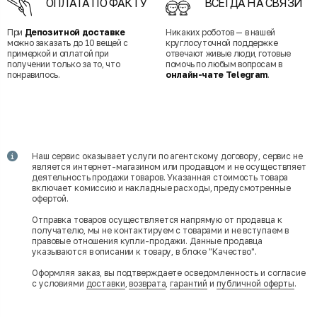
ОПЛАТА ПО ФАКТУ
ВСЕГДА НА СВЯЗИ
При
Депозитной доставке
Никаких роботов — в нашей
можно заказать до 10 вещей с
круглосуточной поддержке
примеркой и оплатой при
отвечают живые люди, готовые
получении только за то, что
помочь по любым вопросам в
понравилось.
онлайн-чате Telegram
.
Наш сервис оказывает услуги по агентскому договору, сервис не
является интернет-магазином или продавцом и не осуществляет
деятельность продажи товаров. Указанная стоимость товара
включает комиссию и накладные расходы, предусмотренные
офертой.
Отправка товаров осуществляется напрямую от продавца к
получателю, мы не контактируем с товарами и не вступаем в
правовые отношения купли-продажи. Данные продавца
указываются в описании к товару, в блоке "Качество".
Оформляя заказ, вы подтверждаете осведомленность и согласие
с условиями
доставки
,
возврата
,
гарантий
и
публичной оферты
.