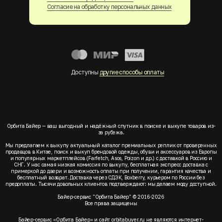
Согласие на обработку персональных данных
Доступны
другие способы оплаты
Орбита Байер — ваш выгодный и надёжный спутник в поиске и выкупе товаров из-
за рубежа.
Мы предлагаем к выкупу актуальный каталог премиальных реплик от проверенных
продавцов в Китае, поиск и выкуп брендовой одежды, обуви и аксессуаров из Европы
и популярных маркетплейсов (Farfetch, Asos, Poizon и др.) с доставкой в Россию и
СНГ. У нас самая низкая комиссия по выкупу, бесплатная экспресс доставка с
примеркой до двери и возможность оплаты при получении, гарантия качества и
бесплатный возврат. Доставка через СДЭК, Boxberry, курьером по России без
предоплаты. Тысячи довольных клиентов подтверждают: мы делаем моду доступной.
Байер-сервис "Орбита Байер" © 2016-2026
Все права защищены
Байер-сервис «Орбита Байер» и сайт orbitabuyer.ru не являются интернет-