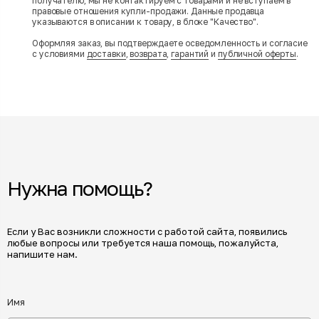
получателю, мы не контактируем с товарами и не вступаем в
правовые отношения купли-продажи. Данные продавца
указываются в описании к товару, в блоке "Качество".
Оформляя заказ, вы подтверждаете осведомленность и согласие
с условиями
доставки
,
возврата
,
гарантий
и
публичной оферты
.
Нужна помощь?
Если у Вас возникли сложности с работой сайта, появились
любые вопросы или требуется наша помощь, пожалуйста,
напишите нам.
Имя