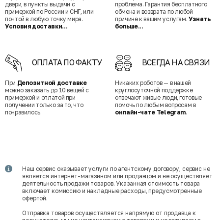
двери, в пункты выдачи с
проблема. Гарантия бесплатного
примеркой по России и СНГ, или
обмена и возврата по любой
почтой в любую точку мира.
причине к вашим услугам.
Узнать
Условия доставки...
больше...
ОПЛАТА ПО ФАКТУ
ВСЕГДА НА СВЯЗИ
При
Депозитной доставке
Никаких роботов — в нашей
можно заказать до 10 вещей с
круглосуточной поддержке
примеркой и оплатой при
отвечают живые люди, готовые
получении только за то, что
помочь по любым вопросам в
понравилось.
онлайн-чате Telegram
.
Наш сервис оказывает услуги по агентскому договору, сервис не
является интернет-магазином или продавцом и не осуществляет
деятельность продажи товаров. Указанная стоимость товара
включает комиссию и накладные расходы, предусмотренные
офертой.
Отправка товаров осуществляется напрямую от продавца к