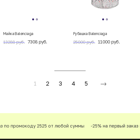
Майка Balenciaga
Рубашка Balenciaga
7308 руб.
11000 руб.
13288 руб.
25000 руб.
1
2
3
4
5
по промокоду 2525 от любой суммы
-25% на первый заказ по