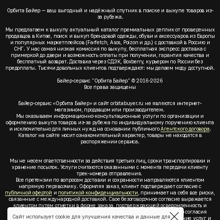
Орбита Байер — ваш выгодный и надёжный спутник в поиске и выкупе товаров из-
за рубежа.
Мы предлагаем к выкупу актуальный каталог премиальных реплик от проверенных
продавцов в Китае, поиск и выкуп брендовой одежды, обуви и аксессуаров из Европы
и популярных маркетплейсов (Farfetch, Asos, Poizon и др.) с доставкой в Россию и
СНГ. У нас самая низкая комиссия по выкупу, бесплатная экспресс доставка с
примеркой до двери и возможность оплаты при получении, гарантия качества и
бесплатный возврат. Доставка через СДЭК, Boxberry, курьером по России без
предоплаты. Тысячи довольных клиентов подтверждают: мы делаем моду доступной.
Байер-сервис "Орбита Байер" © 2016-2026
Все права защищены
Байер-сервис «Орбита Байер» и сайт orbitabuyer.ru не являются интернет-
магазином, продавцом или производителем.
Мы оказываем информационно-консультационные услуги по организации и
оформлению выкупа товаров из-за рубежа по индивидуальному поручению клиента
и исключительно для личных нужд на основании публичного
Агентского договора
.
Каталог на сайте носит ознакомительный характер, товары не находятся в
распоряжении сервиса.
Мы не несем ответственности за действия третьих лиц, сроки транспортировки и
хранение посылок. Услуги считаются оказанными с момента передачи клиенту
трек-номера отправления.
Все претензии по вопросам доставки и сохранности направляются клиентом
напрямую перевозчику. Оформляя заказ, клиент подтверждает согласие с
публичной офертой
и
политикой конфиденциальности
, принимает на себя все риски,
связанные с международной доставкой. Свое безоговорочное согласие выражается
клиентом путем отметки в форме заказа, подтверждающей осведомленность и
согласие клиента со всеми предлагаемыми сервисом условиями. Без согласия
Сайт использует cookie для улучшения качества и данные для
клиента с
публичной офертой
и
политикой конфиденциальности
оказание услуг и