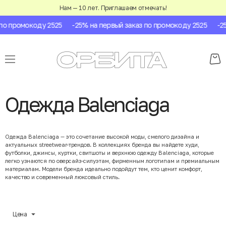
Нам — 10 лет. Приглашаем отмечать!
промокоду 2525
-25% на первый заказ по промокоду 2525
-25% 
Одежда Balenciaga
Одежда Balenciaga — это сочетание высокой моды, смелого дизайна и
актуальных streetwear-трендов. В коллекциях бренда вы найдете худи,
футболки, джинсы, куртки, свитшоты и верхнюю одежду Balenciaga, которые
легко узнаются по оверсайз-силуэтам, фирменным логотипам и премиальным
материалам. Модели бренда идеально подойдут тем, кто ценит комфорт,
качество и современный люксовый стиль.
Цена