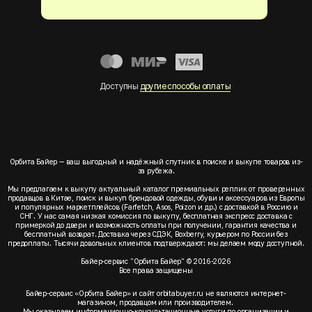
Доступны
другие способы оплаты
Орбита Байер — ваш выгодный и надёжный спутник в поиске и выкупе товаров из-
за рубежа.
Мы предлагаем к выкупу актуальный каталог премиальных реплик от проверенных
продавцов в Китае, поиск и выкуп брендовой одежды, обуви и аксессуаров из Европы
и популярных маркетплейсов (Farfetch, Asos, Poizon и др.) с доставкой в Россию и
СНГ. У нас самая низкая комиссия по выкупу, бесплатная экспресс доставка с
примеркой до двери и возможность оплаты при получении, гарантия качества и
бесплатный возврат. Доставка через СДЭК, Boxberry, курьером по России без
предоплаты. Тысячи довольных клиентов подтверждают: мы делаем моду доступной.
Байер-сервис "Орбита Байер" © 2016-2026
Все права защищены
Байер-сервис «Орбита Байер» и сайт orbitabuyer.ru не являются интернет-
магазином, продавцом или производителем.
Мы оказываем информационно-консультационные услуги по организации и