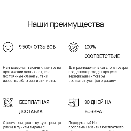
Наши преимущества
9 500+ ОТЗЫВОВ
100%
СООТВЕТСТВИЕ
Нам доверяют тысячи клиентов на
Для размещения в каталоге товары
протяжении долгих лет, как
продавцов проходят процесс
постоянные клиенты, так и
верификации - товары
известные блогеры и стилисты.
соответствуют фотографиям.
БЕСПЛАТНАЯ
90 ДНЕЙ НА
ДОСТАВКА
ВОЗВРАТ
Оформляем доставку курьером до
Передумали? Не
двери, в пункты выдачи с
проблема. Гарантия бесплатного