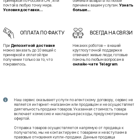
примеркой по России и СНГ, или
обмена и возврата по любой
почтой в любую точку мира.
причине к вашим услугам.
Узнать
Условия доставки...
больше...
ОПЛАТА ПО ФАКТУ
ВСЕГДА НА СВЯЗИ
При
Депозитной доставке
Никаких роботов — в нашей
можно заказать до 10 вещей с
круглосуточной поддержке
примеркой и оплатой при
отвечают живые люди, готовые
получении только за то, что
помочь по любым вопросам в
понравилось.
онлайн-чате Telegram
.
Наш сервис оказывает услуги по агентскому договору, сервис не
является интернет-магазином или продавцом и не осуществляет
деятельность продажи товаров. Указанная стоимость товара
включает комиссию и накладные расходы, предусмотренные
офертой.
Отправка товаров осуществляется напрямую от продавца к
получателю, мы не контактируем с товарами и не вступаем в
правовые отношения купли-продажи. Данные продавца