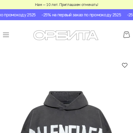
Нам — 10 лет. Приглашаем отмечать!
о промокоду 2525
-25% на первый заказ по промокоду 2525
-25%