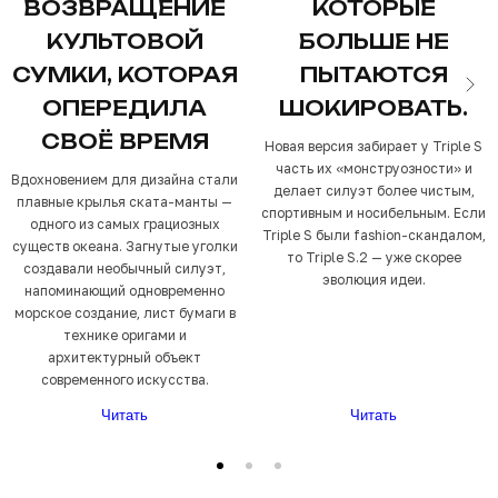
ВОЗВРАЩЕНИЕ
КОТОРЫЕ
КУЛЬТОВОЙ
БОЛЬШЕ НЕ
СУМКИ, КОТОРАЯ
ПЫТАЮТСЯ
ОПЕРЕДИЛА
ШОКИРОВАТЬ.
СВОЁ ВРЕМЯ
Новая версия забирает у Triple S
часть их «монструозности» и
Вдохновением для дизайна стали
делает силуэт более чистым,
плавные крылья ската-манты —
спортивным и носибельным. Если
одного из самых грациозных
Triple S были fashion-скандалом,
существ океана. Загнутые уголки
то Triple S.2 — уже скорее
создавали необычный силуэт,
эволюция идеи.
напоминающий одновременно
морское создание, лист бумаги в
технике оригами и
архитектурный объект
современного искусства.
Читать
Читать