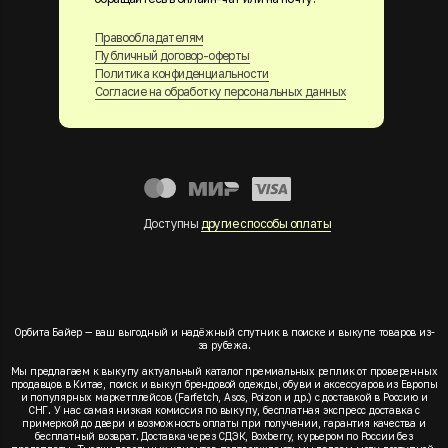
Правообладателям
Публичный договор-оферты
Политика конфиденциальности
Согласие на обработку персональных данных
Доступны
другие способы оплаты
Орбита Байер — ваш выгодный и надёжный спутник в поиске и выкупе товаров из-
за рубежа.
Мы предлагаем к выкупу актуальный каталог премиальных реплик от проверенных
продавцов в Китае, поиск и выкуп брендовой одежды, обуви и аксессуаров из Европы
и популярных маркетплейсов (Farfetch, Asos, Poizon и др.) с доставкой в Россию и
СНГ. У нас самая низкая комиссия по выкупу, бесплатная экспресс доставка с
примеркой до двери и возможность оплаты при получении, гарантия качества и
бесплатный возврат. Доставка через СДЭК, Boxberry, курьером по России без