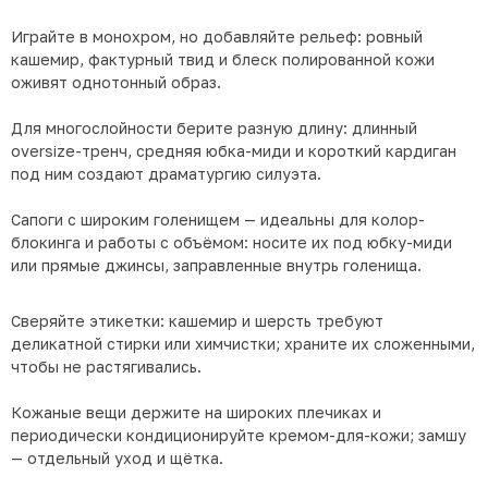
Играйте в монохром, но добавляйте рельеф: ровный
кашемир, фактурный твид и блеск полированной кожи
оживят однотонный образ.
Для многослойности берите разную длину: длинный
oversize-тренч, средняя юбка-миди и короткий кардиган
под ним создают драматургию силуэта.
Сапоги с широким голенищем — идеальны для колор-
блокинга и работы с объёмом: носите их под юбку-миди
или прямые джинсы, заправленные внутрь голенища.
Сверяйте этикетки: кашемир и шерсть требуют
деликатной стирки или химчистки; храните их сложенными,
чтобы не растягивались.
Кожаные вещи держите на широких плечиках и
периодически кондиционируйте кремом-для-кожи; замшу
— отдельный уход и щётка.