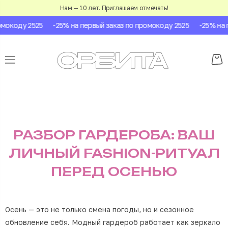
Нам — 10 лет. Приглашаем отмечать!
коду 2525
-25% на первый заказ по промокоду 2525
-25% на пер
РАЗБОР ГАРДЕРОБА: ВАШ
ЛИЧНЫЙ FASHION-РИТУАЛ
ПЕРЕД ОСЕНЬЮ
Осень — это не только смена погоды, но и сезонное
обновление себя. Модный гардероб работает как зеркало