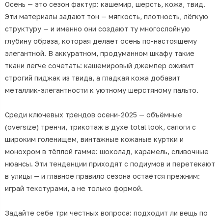
Осень — это сезон фактур: кашемир, шерсть, кожа, твид.
Эти материалы задают тон — мягкость, плотность, лёгкую
структуру — и именно они создают ту многослойную
глубину образа, которая делает осень по-настоящему
элегантной. В аккуратном, продуманном шкафу такие
ткани легче сочетать: кашемировый джемпер оживит
строгий пиджак из твида, а гладкая кожа добавит
металлик-элегантности к уютному шерстяному пальто.
Среди ключевых трендов осени-2025 — объёмные
(oversize) тренчи, трикотаж в духе total look, сапоги с
широким голенищем, винтажные кожаные куртки и
монохром в тёплой гамме: шоколад, карамель, сливочные
нюансы. Эти тенденции приходят с подиумов и перетекают
в улицы — и главное правило сезона остаётся прежним:
играй текстурами, а не только формой.
Задайте себе три честных вопроса: подходит ли вещь по