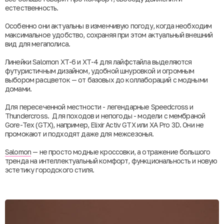
естественность.
Особенно они актуальны в изменчивую погоду, когда необходим
максимальное удобство, сохраняя при этом актуальный внешний
вид для мегаполиса.
Линейки Salomon XT-6 и XT-4 для лайфстайла выделяются
футуристичным дизайном, удобной шнуровкой и огромным
выбором расцветок — от базовых до коллабораций с модными
домами.
Для пересеченной местности - легендарные Speedcross и
Thundercross. Для походов и непогоды - модели с мембраной
Gore-Tex (GTX), например, Elixir Activ GTX или XA Pro 3D. Они не
промокают и подходят даже для межсезонья.
Salomon
— не просто модные кроссовки, а отражение большого
тренда на интеллектуальный комфорт, функциональность и новую
эстетику городского стиля.