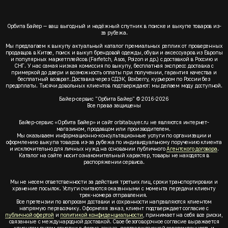
Орбита Байер — ваш выгодный и надёжный спутник в поиске и выкупе товаров из-
за рубежа.
Мы предлагаем к выкупу актуальный каталог премиальных реплик от проверенных
продавцов в Китае, поиск и выкуп брендовой одежды, обуви и аксессуаров из Европы
и популярных маркетплейсов (Farfetch, Asos, Poizon и др.) с доставкой в Россию и
СНГ. У нас самая низкая комиссия по выкупу, бесплатная экспресс доставка с
примеркой до двери и возможность оплаты при получении, гарантия качества и
бесплатный возврат. Доставка через СДЭК, Boxberry, курьером по России без
предоплаты. Тысячи довольных клиентов подтверждают: мы делаем моду доступной.
Байер-сервис "Орбита Байер" © 2016-2026
Все права защищены
Байер-сервис «Орбита Байер» и сайт orbitabuyer.ru не являются интернет-
магазином, продавцом или производителем.
Мы оказываем информационно-консультационные услуги по организации и
оформлению выкупа товаров из-за рубежа по индивидуальному поручению клиента
и исключительно для личных нужд на основании публичного
Агентского договора
.
Каталог на сайте носит ознакомительный характер, товары не находятся в
распоряжении сервиса.
Мы не несем ответственности за действия третьих лиц, сроки транспортировки и
хранение посылок. Услуги считаются оказанными с момента передачи клиенту
трек-номера отправления.
Все претензии по вопросам доставки и сохранности направляются клиентом
напрямую перевозчику. Оформляя заказ, клиент подтверждает согласие с
публичной офертой
и
политикой конфиденциальности
, принимает на себя все риски,
связанные с международной доставкой. Свое безоговорочное согласие выражается