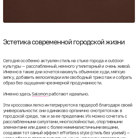
Эстетика современной городской жизни
Сегодня особенно актуален стиль на стыке города и outdoor-
культуры — расслабленный, немного утилитарный и очень живой.
Именно в такие дни хочется накинуть объемное худи, мягкую
зипку, добавить велосипедки или свободный трикотаж и собрать
образ без ощущения чрезмерной продуманности.
Именно здесь
Salomon
работают идеально.
Эти кроссовки легко интегрируются в гардероб благодаря своей
универсальности: они одинаково органично смотрятся как в
городской среде, так и за ее пределами. Их можно сочетать с
расслабленными силуэтами, многослойностью, спортивными
элементами или даже с более минималистичными вещами,
создавая тот самый эффект effortless style (стиль без усилий) —