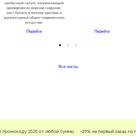
необычный силуэт, напоминающий
одновременно морское создание,
лист бумаги в технике оригами и
архитектурный объект современного
искусства.
Перейти
Перейти
Все посты
промокоду 2525 от любой суммы
-25% на первый заказ по пр