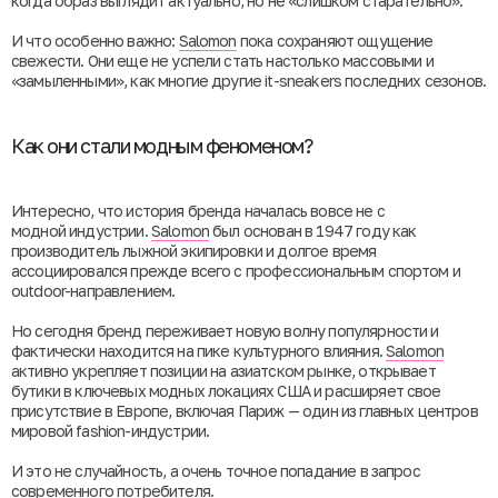
когда образ выглядит актуально, но не «слишком старательно».
И что особенно важно:
Salomon
пока сохраняют ощущение
свежести. Они еще не успели стать настолько массовыми и
«замыленными», как многие другие it-sneakers последних сезонов.
Как они стали модным феноменом?
Интересно, что история бренда началась вовсе не с
модной индустрии.
Salomon
был основан в 1947 году как
производитель лыжной экипировки и долгое время
ассоциировался прежде всего с профессиональным спортом и
outdoor-направлением.
Но сегодня бренд переживает новую волну популярности и
фактически находится на пике культурного влияния.
Salomon
активно укрепляет позиции на азиатском рынке, открывает
бутики в ключевых модных локациях США и расширяет свое
присутствие в Европе, включая Париж — один из главных центров
мировой fashion-индустрии.
И это не случайность, а очень точное попадание в запрос
современного потребителя.