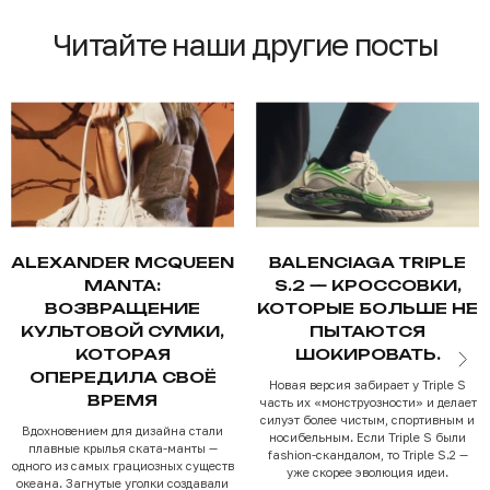
Читайте наши другие посты
ALEXANDER MCQUEEN
BALENCIAGA TRIPLE
MANTA:
S.2 — КРОССОВКИ,
ВОЗВРАЩЕНИЕ
КОТОРЫЕ БОЛЬШЕ НЕ
КУЛЬТОВОЙ СУМКИ,
ПЫТАЮТСЯ
КОТОРАЯ
ШОКИРОВАТЬ.
ОПЕРЕДИЛА СВОЁ
Новая версия забирает у Triple S
ВРЕМЯ
часть их «монструозности» и делает
силуэт более чистым, спортивным и
Вдохновением для дизайна стали
носибельным. Если Triple S были
плавные крылья ската-манты —
fashion-скандалом, то Triple S.2 —
одного из самых грациозных существ
уже скорее эволюция идеи.
океана. Загнутые уголки создавали