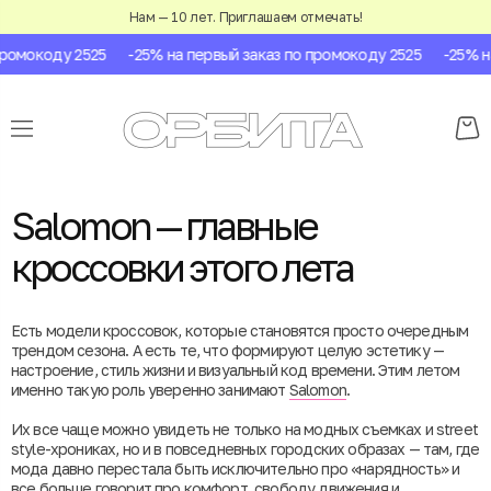
Нам — 10 лет. Приглашаем отмечать!
мокоду 2525
-25% на первый заказ по промокоду 2525
-25% на п
Salomon — главные
кроссовки этого лета
Есть модели кроссовок, которые становятся просто очередным
трендом сезона. А есть те, что формируют целую эстетику —
настроение, стиль жизни и визуальный код времени. Этим летом
именно такую роль уверенно занимают
Salomon
.
Их все чаще можно увидеть не только на модных съемках и street
style-хрониках, но и в повседневных городских образах — там, где
мода давно перестала быть исключительно про «нарядность» и
все больше говорит про комфорт, свободу движения и