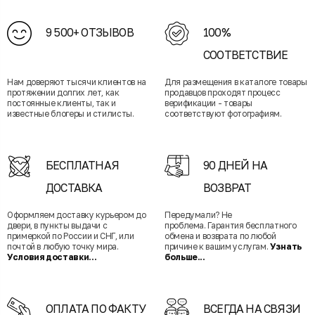
9 500+ ОТЗЫВОВ
100%
СООТВЕТСТВИЕ
Нам доверяют тысячи клиентов на
Для размещения в каталоге товары
протяжении долгих лет, как
продавцов проходят процесс
постоянные клиенты, так и
верификации - товары
известные блогеры и стилисты.
соответствуют фотографиям.
БЕСПЛАТНАЯ
90 ДНЕЙ НА
ДОСТАВКА
ВОЗВРАТ
Оформляем доставку курьером до
Передумали? Не
двери, в пункты выдачи с
проблема. Гарантия бесплатного
примеркой по России и СНГ, или
обмена и возврата по любой
почтой в любую точку мира.
причине к вашим услугам.
Узнать
Условия доставки...
больше...
ОПЛАТА ПО ФАКТУ
ВСЕГДА НА СВЯЗИ