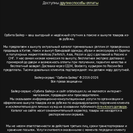
Доступны
другие способы оплаты
Орбита Байер — ваш выгодный и надёжный спутник в поиске и выкупе товаров из-
за рубежа.
Мы предлагаем к выкупу актуальный каталог премиальных реплик от проверенных
продавцов в Китае, поиск и выкуп брендовой одежды, обуви и аксессуаров из Европы
и популярных маркетплейсов (Farfetch, Asos, Poizon и др.) с доставкой в Россию и
СНГ. У нас самая низкая комиссия по выкупу, бесплатная экспресс доставка с
примеркой до двери и возможность оплаты при получении, гарантия качества и
бесплатный возврат. Доставка через СДЭК, Boxberry, курьером по России без
предоплаты. Тысячи довольных клиентов подтверждают: мы делаем моду доступной.
Байер-сервис "Орбита Байер" © 2016-2026
Все права защищены
Байер-сервис «Орбита Байер» и сайт orbitabuyer.ru не являются интернет-
магазином, продавцом или производителем.
Мы оказываем информационно-консультационные услуги по организации и
оформлению выкупа товаров из-за рубежа по индивидуальному поручению клиента
и исключительно для личных нужд на основании публичного
Агентского договора
.
Каталог на сайте носит ознакомительный характер, товары не находятся в
распоряжении сервиса.
Мы не несем ответственности за действия третьих лиц, сроки транспортировки и
хранение посылок. Услуги считаются оказанными с момента передачи клиенту