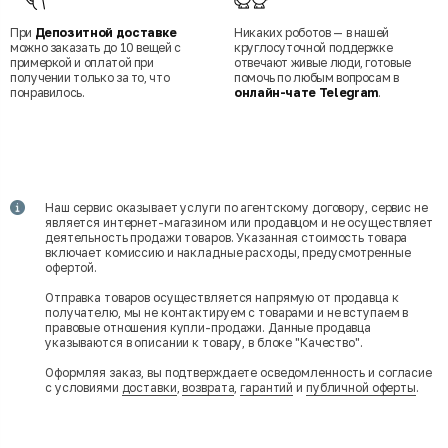
При
Депозитной доставке
Никаких роботов — в нашей
можно заказать до 10 вещей с
круглосуточной поддержке
примеркой и оплатой при
отвечают живые люди, готовые
получении только за то, что
помочь по любым вопросам в
понравилось.
онлайн-чате Telegram
.
Наш сервис оказывает услуги по агентскому договору, сервис не
является интернет-магазином или продавцом и не осуществляет
деятельность продажи товаров. Указанная стоимость товара
включает комиссию и накладные расходы, предусмотренные
офертой.
Отправка товаров осуществляется напрямую от продавца к
получателю, мы не контактируем с товарами и не вступаем в
правовые отношения купли-продажи. Данные продавца
указываются в описании к товару, в блоке "Качество".
Оформляя заказ, вы подтверждаете осведомленность и согласие
с условиями
доставки
,
возврата
,
гарантий
и
публичной оферты
.