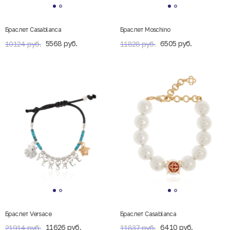
Браслет Casablanca
Браслет Moschino
5568 руб.
6505 руб.
10124 руб.
11828 руб.
Браслет Versace
Браслет Casablanca
11626 руб.
6410 руб.
21914 руб.
11837 руб.