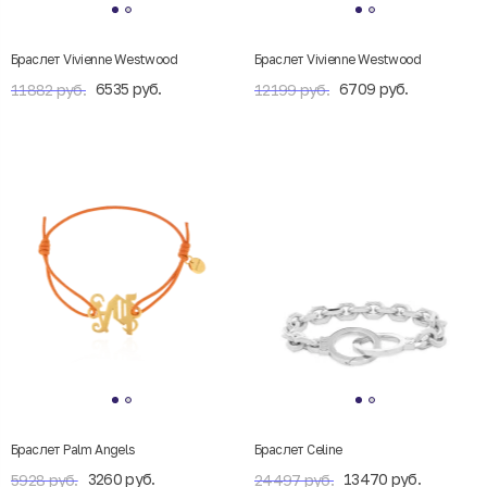
Браслет Vivienne Westwood
Браслет Vivienne Westwood
6535 руб.
6709 руб.
11882 руб.
12199 руб.
Браслет Palm Angels
Браслет Celine
3260 руб.
13470 руб.
5928 руб.
24497 руб.