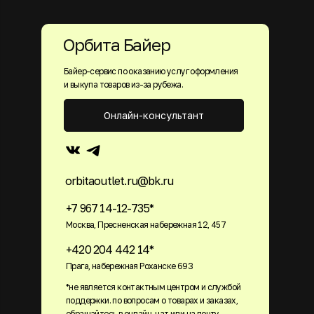
Орбита Байер
Байер-сервис по оказанию услуг оформления
и выкупа товаров из-за рубежа.
Онлайн-консультант
orbitaoutlet.ru@bk.ru
+7 967 14-12-735*
Москва, Пресненская набережная 12, 457
+420 204 442 14*
Прага, набережная Роханске 693
*не является контактным центром и службой
поддержки. по вопросам о товарах и заказах,
обращайтесь в онлайн-чат или на почту.