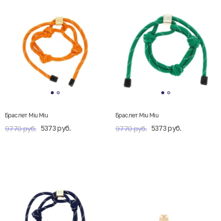
Браслет Miu Miu
Браслет Miu Miu
5373 руб.
5373 руб.
9770 руб.
9770 руб.