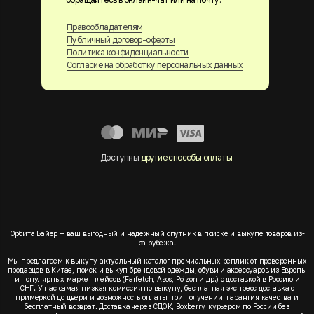
Правообладателям
Публичный договор-оферты
Политика конфиденциальности
Согласие на обработку персональных данных
Доступны
другие способы оплаты
Орбита Байер — ваш выгодный и надёжный спутник в поиске и выкупе товаров из-
за рубежа.
Мы предлагаем к выкупу актуальный каталог премиальных реплик от проверенных
продавцов в Китае, поиск и выкуп брендовой одежды, обуви и аксессуаров из Европы
и популярных маркетплейсов (Farfetch, Asos, Poizon и др.) с доставкой в Россию и
СНГ. У нас самая низкая комиссия по выкупу, бесплатная экспресс доставка с
примеркой до двери и возможность оплаты при получении, гарантия качества и
бесплатный возврат. Доставка через СДЭК, Boxberry, курьером по России без