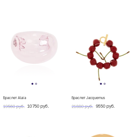
Браслет Alaïa
Браслет Jacquemus
10750 руб.
9550 руб.
19560 руб.
21880 руб.