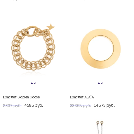
Браслет Golden Goose
Браслет ALAÏA
4585 руб.
14573 руб.
8337 руб.
33868 руб.