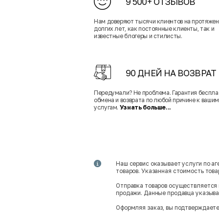
9 500+ ОТЗЫВОВ
Нам доверяют тысячи клиентов на протяже
долгих лет, как постоянные клиенты, так и
известные блогеры и стилисты.
90 ДНЕЙ НА ВОЗВРАТ
Передумали? Не проблема. Гарантия беспла
обмена и возврата по любой причине к вашим
услугам.
Узнать больше...
Наш сервис оказывает услуги по а
товаров. Указанная стоимость тов
Отправка товаров осуществляется 
продажи. Данные продавца указываю
Оформляя заказ, вы подтверждаете