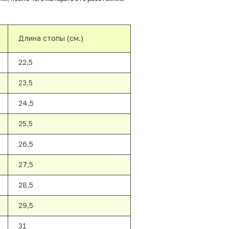
Длина стопы (см.)
22,5
23,5
24,5
25,5
26,5
27,5
28,5
29,5
31