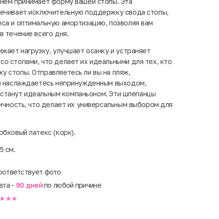
нем принимает форму вашей стопы. Эта
печивает исключительную поддержку свода стопы,
са и оптимальную амортизацию, позволяя вам
в течение всего дня.
ижает нагрузку, улучшает осанку и устраняет
о стопами, что делает их идеальными для тех, кто
 стопы. Отправляетесь ли вы на пляж,
ли наслаждаетесь непринужденным выходом,
le станут идеальным компаньоном. Эти шлепанцы
тичность, что делает их универсальным выбором для
обковый латекс (корк).
5 см.
оответствует фото
ата -
90 дней
по любой причине
★★★