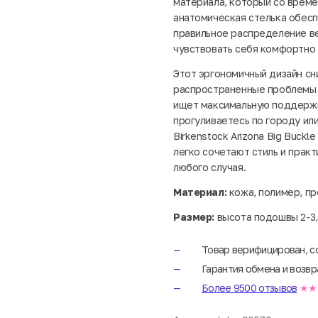
материала, который со време
анатомическая стелька обес
правильное распределение ве
чувствовать себя комфортно 
Этот эргономичный дизайн сн
распространенные проблемы с
ищет максимальную поддержку
прогуливаетесь по городу и
Birkenstock Arizona Big Buck
легко сочетают стиль и прак
любого случая.
Материал:
кожа, полимер, пр
Размер:
высота подошвы 2-3,
Товар верифицирован, с
Гарантия обмена и возвр
Более 9500 отзывов
★★