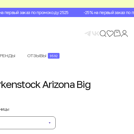
 первый заказ по промокоду 2525
-25% на первый заказ по пр
БРЕНДЫ
ОТЗЫВЫ
9592
kenstock Arizona Big
аницы