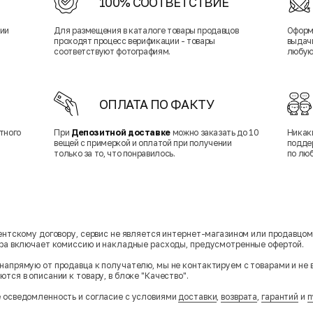
100% СООТВЕТСТВИЕ
нии
Для размещения в каталоге товары продавцов
Оформ
проходят процесс верификации - товары
выдачи
соответствуют фотографиям.
любую
ОПЛАТА ПО ФАКТУ
тного
При
Депозитной доставке
можно заказать до 10
Никак
вещей с примеркой и оплатой при получении
подде
только за то, что понравилось.
по лю
гентскому договору, сервис не является интернет-магазином или продавцо
ара включает комиссию и накладные расходы, предусмотренные офертой.
напрямую от продавца к получателю, мы не контактируем с товарами и не 
тся в описании к товару, в блоке "Качество".
 осведомленность и согласие с условиями
доставки
,
возврата
,
гарантий
и
п