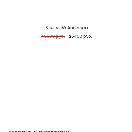
Клатч JW Anderson
Кни
.
26400 руб.
48000 руб.