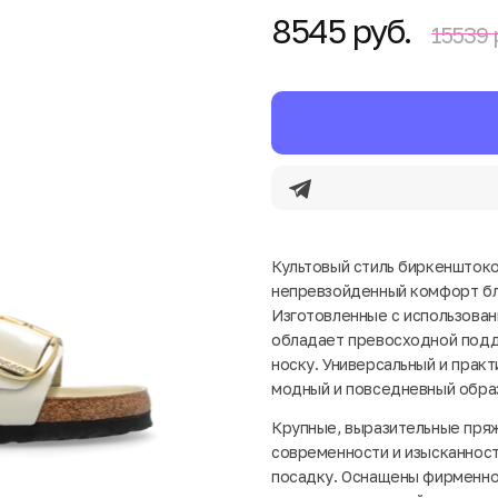
8545 руб.
15539 
Культовый стиль биркеншток
непревзойденный комфорт бла
Изготовленные с использова
обладает превосходной подде
носку. Универсальный и прак
модный и повседневный образ
Крупные, выразительные пря
современности и изысканнос
посадку. Оснащены фирменно