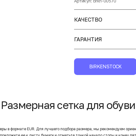
Артикул:
brkn-00570
КАЧЕСТВО
ГАРАНТИЯ
BIRKENSTOCK
Размерная сетка для обуви
еры в формате EUR. Для лучшего подбора размера, мы рекомендуем орие
приложите ее к листу бумаги и отметьте точкой начало стопы и конец пят