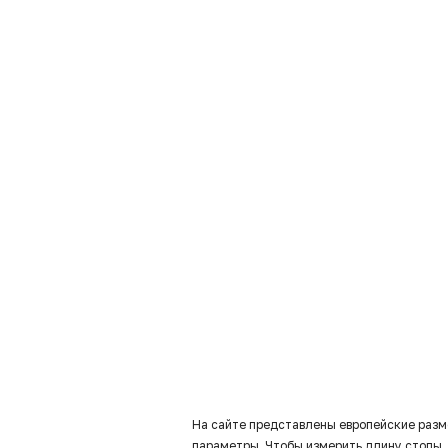
На сайте представлены европейские разм
параметры. Чтобы измерить длину стопы, 