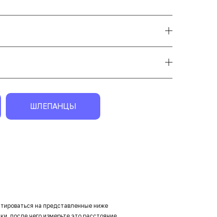
ШЛЕПАНЦЫ
нтироваться на представленные ниже
ки, после чего измерьте это расстояние.