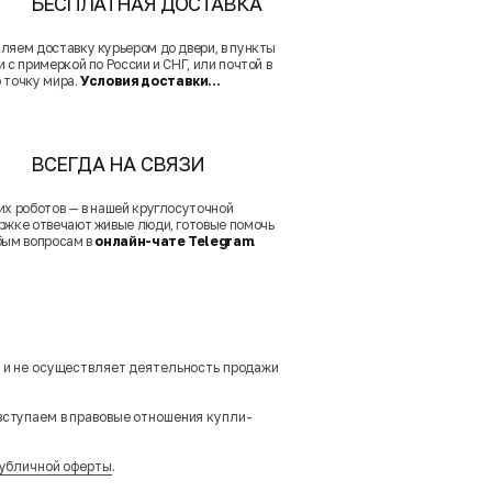
БЕСПЛАТНАЯ ДОСТАВКА
ляем доставку курьером до двери, в пункты
 с примеркой по России и СНГ, или почтой в
 точку мира.
Условия доставки...
ВСЕГДА НА СВЯЗИ
их роботов — в нашей круглосуточной
ржке отвечают живые люди, готовые помочь
бым вопросам в
онлайн-чате Telegram
.
м и не осуществляет деятельность продажи
вступаем в правовые отношения купли-
убличной оферты
.