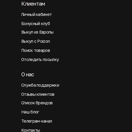
Клиентам
Личный кабинет
Бонусный клуб
Выкуп из Европы
Выкуп с Poizon
Поиск товаров
Отследить посылку
О нас
Служба поддержки
Отзывы клиентов
Список брендов
Наш блог
Телеграм-канал
Контакты