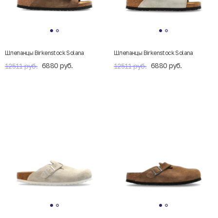
Шлепанцы Birkenstock Solana
Шлепанцы Birkenstock Solana
6880 руб.
6880 руб.
12511 руб.
12511 руб.