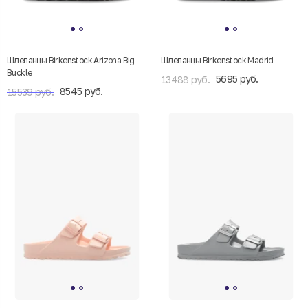
Шлепанцы Birkenstock Arizona Big
Шлепанцы Birkenstock Madrid
Buckle
5695 руб.
13488 руб.
8545 руб.
15539 руб.