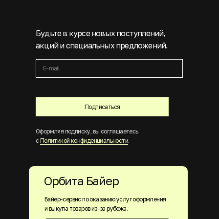
Будьте в курсе новых поступлений,
акций и специальных предложений.
Подписаться
Оформляя подписку, вы соглашаетесь
с
Политикой конфиденциальности
.
Орбита Байер
Байер-сервис по оказанию услуг оформления
и выкупа товаров из-за рубежа.