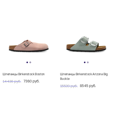
Шлепанцы Birkenstock Boston
Шлепанцы Birkenstock Arizona Big
Buckle
7380 руб.
14436 руб.
8545 руб.
15539 руб.