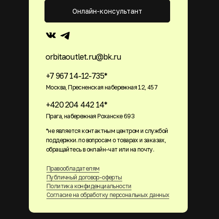
Онлайн-консультант
orbitaoutlet.ru@bk.ru
+7 967 14-12-735*
Москва, Пресненская набережная 12, 457
+420 204 442 14*
Прага, набережная Роханске 693
*не является контактным центром и службой
поддержки. по вопросам о товарах и заказах,
обращайтесь в онлайн-чат или на почту.
Правообладателям
Публичный договор-оферты
Политика конфиденциальности
Согласие на обработку персональных данных