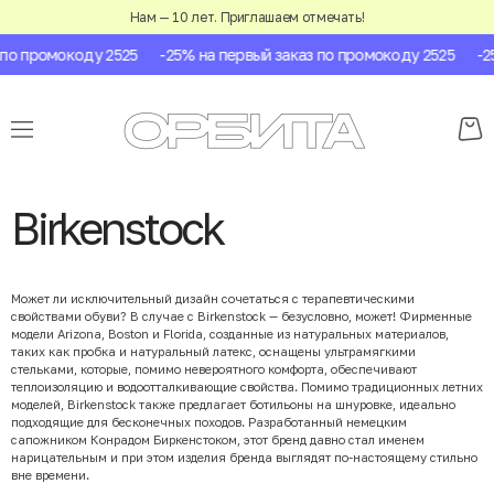
Нам — 10 лет. Приглашаем отмечать!
 промокоду 2525
-25% на первый заказ по промокоду 2525
-25% 
Birkenstock
Может ли исключительный дизайн сочетаться с терапевтическими
свойствами обуви? В случае с Birkenstock — безусловно, может! Фирменные
модели Arizona, Boston и Florida, созданные из натуральных материалов,
таких как пробка и натуральный латекс, оснащены ультрамягкими
стельками, которые, помимо невероятного комфорта, обеспечивают
теплоизоляцию и водоотталкивающие свойства. Помимо традиционных летних
моделей, Birkenstock также предлагает ботильоны на шнуровке, идеально
подходящие для бесконечных походов. Разработанный немецким
сапожником Конрадом Биркенстоком, этот бренд давно стал именем
нарицательным и при этом изделия бренда выглядят по-настоящему стильно
вне времени.