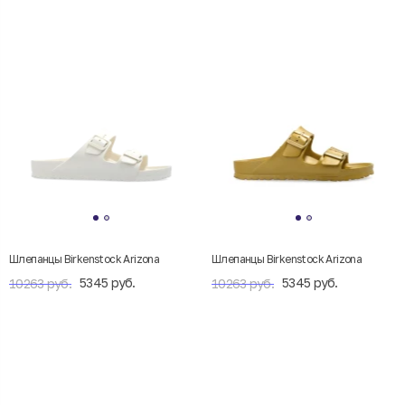
Шлепанцы Birkenstock Arizona
Шлепанцы Birkenstock Arizona
5345 руб.
5345 руб.
10263 руб.
10263 руб.