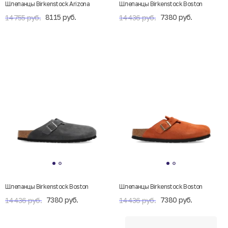
Шлепанцы Birkenstock Arizona
Шлепанцы Birkenstock Boston
8115 руб.
7380 руб.
14755 руб.
14436 руб.
Шлепанцы Birkenstock Boston
Шлепанцы Birkenstock Boston
7380 руб.
7380 руб.
14436 руб.
14436 руб.