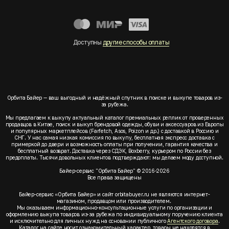
Доступны
другие способы оплаты
Орбита Байер — ваш выгодный и надёжный спутник в поиске и выкупе товаров из-
за рубежа.
Мы предлагаем к выкупу актуальный каталог премиальных реплик от проверенных
продавцов в Китае, поиск и выкуп брендовой одежды, обуви и аксессуаров из Европы
и популярных маркетплейсов (Farfetch, Asos, Poizon и др.) с доставкой в Россию и
СНГ. У нас самая низкая комиссия по выкупу, бесплатная экспресс доставка с
примеркой до двери и возможность оплаты при получении, гарантия качества и
бесплатный возврат. Доставка через СДЭК, Boxberry, курьером по России без
предоплаты. Тысячи довольных клиентов подтверждают: мы делаем моду доступной.
Байер-сервис "Орбита Байер" © 2016-2026
Все права защищены
Байер-сервис «Орбита Байер» и сайт orbitabuyer.ru не являются интернет-
магазином, продавцом или производителем.
Мы оказываем информационно-консультационные услуги по организации и
оформлению выкупа товаров из-за рубежа по индивидуальному поручению клиента
и исключительно для личных нужд на основании публичного
Агентского договора
.
Каталог на сайте носит ознакомительный характер, товары не находятся в