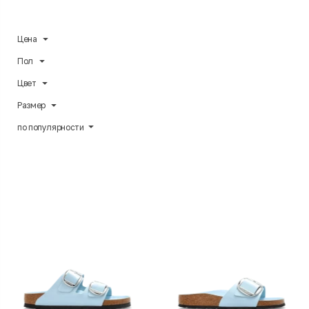
Цена
Пол
Цвет
Размер
по популярности