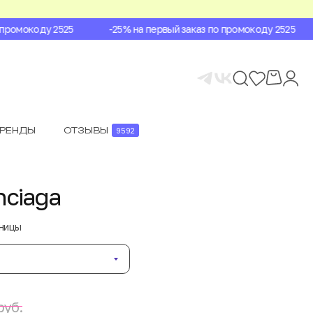
ромокоду 2525
-25% на первый заказ по промокоду 2525
БРЕНДЫ
ОТЗЫВЫ
9592
nciaga
аницы
руб.