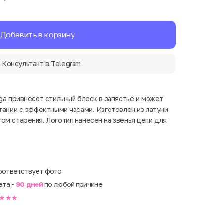
Добавить в корзину
Консультант в Telegram
ga привнесет стильный блеск в запястье и может
тании с эффектными часами. Изготовлен из латуни
ом старения. Логотип нанесен на звенья цепи для
оответствует фото
ата -
90 дней
по любой причине
★★★