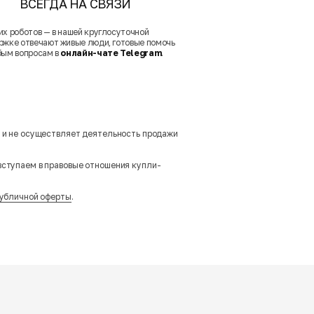
ВСЕГДА НА СВЯЗИ
их роботов — в нашей круглосуточной
ржке отвечают живые люди, готовые помочь
бым вопросам в
онлайн-чате Telegram
.
м и не осуществляет деятельность продажи
вступаем в правовые отношения купли-
убличной оферты
.