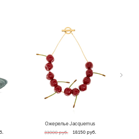
экск
Ожерелье Jacquemus
б.
18150 руб.
33000 руб.