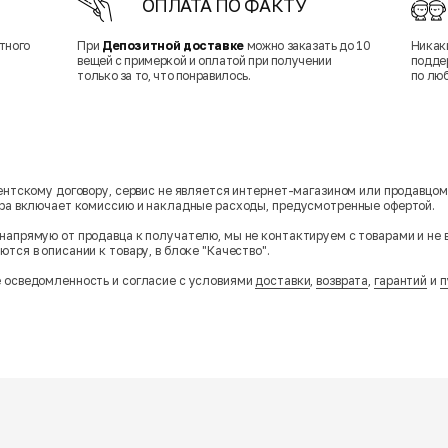
ОПЛАТА ПО ФАКТУ
тного
При
Депозитной доставке
можно заказать до 10
Никак
вещей с примеркой и оплатой при получении
подде
только за то, что понравилось.
по лю
гентскому договору, сервис не является интернет-магазином или продавцо
ара включает комиссию и накладные расходы, предусмотренные офертой.
напрямую от продавца к получателю, мы не контактируем с товарами и не 
тся в описании к товару, в блоке "Качество".
 осведомленность и согласие с условиями
доставки
,
возврата
,
гарантий
и
п