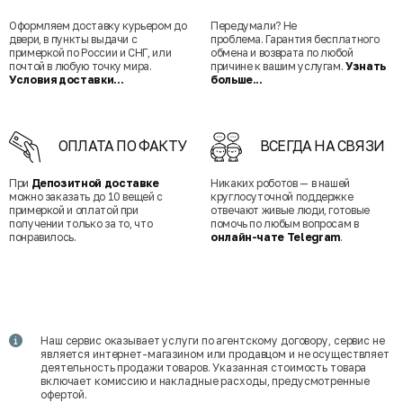
Оформляем доставку курьером до
Передумали? Не
двери, в пункты выдачи с
проблема. Гарантия бесплатного
примеркой по России и СНГ, или
обмена и возврата по любой
почтой в любую точку мира.
причине к вашим услугам.
Узнать
Условия доставки...
больше...
ОПЛАТА ПО ФАКТУ
ВСЕГДА НА СВЯЗИ
При
Депозитной доставке
Никаких роботов — в нашей
можно заказать до 10 вещей с
круглосуточной поддержке
примеркой и оплатой при
отвечают живые люди, готовые
получении только за то, что
помочь по любым вопросам в
понравилось.
онлайн-чате Telegram
.
Наш сервис оказывает услуги по агентскому договору, сервис не
является интернет-магазином или продавцом и не осуществляет
деятельность продажи товаров. Указанная стоимость товара
включает комиссию и накладные расходы, предусмотренные
офертой.