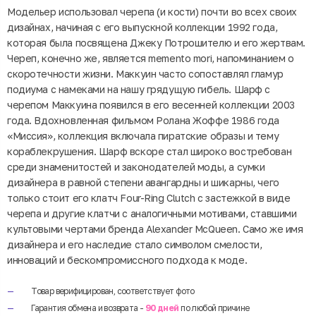
Модельер использовал черепа (и кости) почти во всех своих
дизайнах, начиная с его выпускной коллекции 1992 года,
которая была посвящена Джеку Потрошителю и его жертвам.
Череп, конечно же, является memento mori, напоминанием о
скоротечности жизни. Маккуин часто сопоставлял гламур
подиума с намеками на нашу грядущую гибель. Шарф с
черепом Маккуина появился в его весенней коллекции 2003
года. Вдохновленная фильмом Ролана Жоффе 1986 года
«Миссия», коллекция включала пиратские образы и тему
кораблекрушения. Шарф вскоре стал широко востребован
среди знаменитостей и законодателей моды, а сумки
дизайнера в равной степени авангардны и шикарны, чего
только стоит его клатч Four-Ring Clutch с застежкой в ​​виде
черепа и другие клатчи с аналогичными мотивами, ставшими
культовыми чертами бренда Alexander McQueen. Само же имя
дизайнера и его наследие стало символом смелости,
инноваций и бескомпромиссного подхода к моде.
Товар верифицирован, соответствует фото
Гарантия обмена и возврата -
90 дней
по любой причине