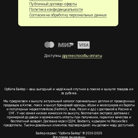
Публичный договор-оферты
Политика конфиденциальности
Согласие на обработку персональных данных
Доступны
другие способы оплаты
Орбита Байер — ваш выгодный и надёжный спутник в поиске и выкупе товаров из-
за рубежа.
Мы предлагаем к выкупу актуальный каталог премиальных реплик от проверенных
продавцов в Китае, поиск и выкуп брендовой одежды, обуви и аксессуаров из Европы
и популярных маркетплейсов (Farfetch, Asos, Poizon и др.) с доставкой в Россию и
СНГ. У нас самая низкая комиссия по выкупу, бесплатная экспресс доставка с
примеркой до двери и возможность оплаты при получении, гарантия качества и
бесплатный возврат. Доставка через СДЭК, Boxberry, курьером по России без
предоплаты. Тысячи довольных клиентов подтверждают: мы делаем моду доступной.
Байер-сервис "Орбита Байер" © 2016-2026
Все права защищены