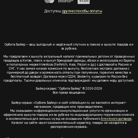
Доступны
другие способы оплаты
Орбита Байер — ваш выгодный и надёжный спутник в поиске и выкупе товаров из-
за рубежа.
Мы предлагаем к выкупу актуальный каталог премиальных реплик от проверенных
продавцов в Китае, поиск и выкуп брендовой одежды, обуви и аксессуаров из Европы
и популярных маркетплейсов (Farfetch, Asos, Poizon и др.) с доставкой в Россию и
СНГ. У нас самая низкая комиссия по выкупу, бесплатная экспресс доставка с
примеркой до двери и возможность оплаты при получении, гарантия качества и
бесплатный возврат. Доставка через СДЭК, Boxberry, курьером по России без
предоплаты. Тысячи довольных клиентов подтверждают: мы делаем моду доступной.
Байер-сервис "Орбита Байер" © 2016-2026
Все права защищены
Байер-сервис «Орбита Байер» и сайт orbitabuyer.ru не являются интернет-
магазином, продавцом или производителем.
Мы оказываем информационно-консультационные услуги по организации и
оформлению выкупа товаров из-за рубежа по индивидуальному поручению клиента
и исключительно для личных нужд на основании публичного
Агентского договора
.
Каталог на сайте носит ознакомительный характер, товары не находятся в
распоряжении сервиса.