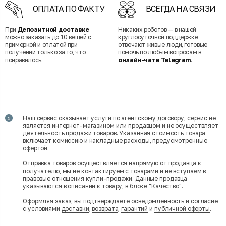
ОПЛАТА ПО ФАКТУ
ВСЕГДА НА СВЯЗИ
При
Депозитной доставке
Никаких роботов — в нашей
можно заказать до 10 вещей с
круглосуточной поддержке
примеркой и оплатой при
отвечают живые люди, готовые
получении только за то, что
помочь по любым вопросам в
понравилось.
онлайн-чате Telegram
.
Наш сервис оказывает услуги по агентскому договору, сервис не
является интернет-магазином или продавцом и не осуществляет
деятельность продажи товаров. Указанная стоимость товара
включает комиссию и накладные расходы, предусмотренные
офертой.
Отправка товаров осуществляется напрямую от продавца к
получателю, мы не контактируем с товарами и не вступаем в
правовые отношения купли-продажи. Данные продавца
указываются в описании к товару, в блоке "Качество".
Оформляя заказ, вы подтверждаете осведомленность и согласие
с условиями
доставки
,
возврата
,
гарантий
и
публичной оферты
.