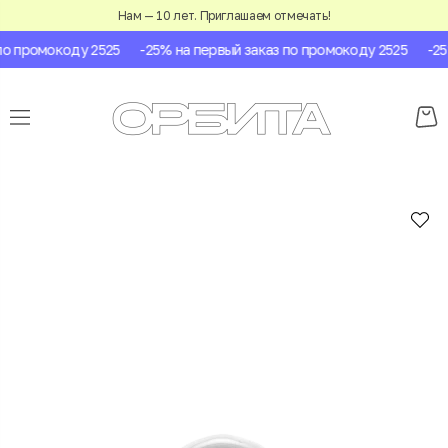
Нам — 10 лет. Приглашаем отмечать!
о промокоду 2525
-25% на первый заказ по промокоду 2525
-25%