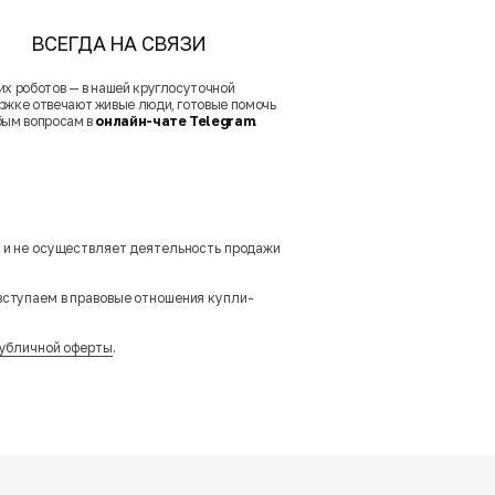
ВСЕГДА НА СВЯЗИ
их роботов — в нашей круглосуточной
ржке отвечают живые люди, готовые помочь
бым вопросам в
онлайн-чате Telegram
.
м и не осуществляет деятельность продажи
вступаем в правовые отношения купли-
убличной оферты
.