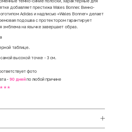
рменные темно-синие полоски, характерные для
 пятке добавляет престижа Wales Bonner. Винно-
оготипом Adidas и надписью «Wales Bonner» делает
Кремовая подошва с протектором гарантирует
ая эмблема на язычке завершает образ.
а
ерной таблице.
 самой высокой точке - 3 см.
оответствует фото
ата -
90 дней
по любой причине
★★★