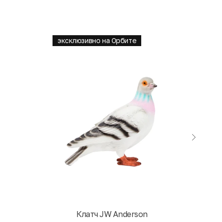
эксклюзивно на Орбите
Клатч JW Anderson
Кни