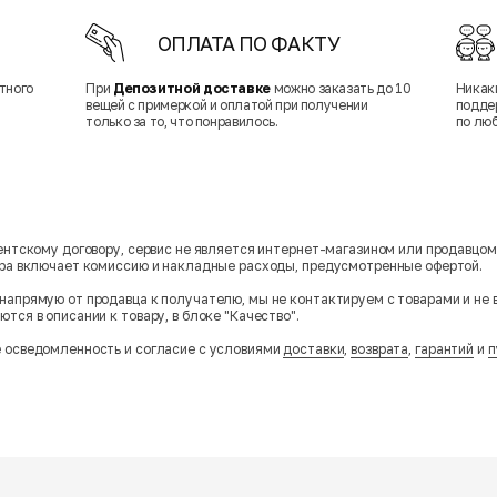
ОПЛАТА ПО ФАКТУ
тного
При
Депозитной доставке
можно заказать до 10
Никак
вещей с примеркой и оплатой при получении
подде
только за то, что понравилось.
по лю
гентскому договору, сервис не является интернет-магазином или продавцо
ара включает комиссию и накладные расходы, предусмотренные офертой.
напрямую от продавца к получателю, мы не контактируем с товарами и не 
тся в описании к товару, в блоке "Качество".
 осведомленность и согласие с условиями
доставки
,
возврата
,
гарантий
и
п