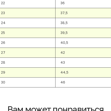
22
36
23
37,5
24
38,5
25
39,5
26
40,5
27
42
28
43
29
44,5
30
46
Вам может понравиться