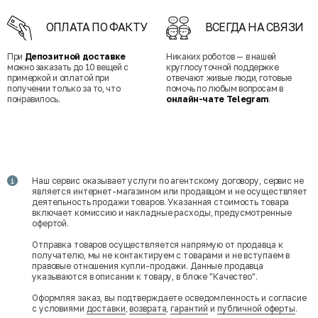
ОПЛАТА ПО ФАКТУ
ВСЕГДА НА СВЯЗИ
При
Депозитной доставке
Никаких роботов — в нашей
можно заказать до 10 вещей с
круглосуточной поддержке
примеркой и оплатой при
отвечают живые люди, готовые
получении только за то, что
помочь по любым вопросам в
понравилось.
онлайн-чате Telegram
.
Наш сервис оказывает услуги по агентскому договору, сервис не
является интернет-магазином или продавцом и не осуществляет
деятельность продажи товаров. Указанная стоимость товара
включает комиссию и накладные расходы, предусмотренные
офертой.
Отправка товаров осуществляется напрямую от продавца к
получателю, мы не контактируем с товарами и не вступаем в
правовые отношения купли-продажи. Данные продавца
указываются в описании к товару, в блоке "Качество".
Оформляя заказ, вы подтверждаете осведомленность и согласие
с условиями
доставки
,
возврата
,
гарантий
и
публичной оферты
.