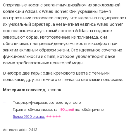
Спортивные носки с элегантным дизайном из эксклюзивной
коллекции Adidas x Wales Bonner. Они украшены тремя
контрастными полосками сверху, что идеально подчеркивает
их уникальный характер, а незаметная надпись Wales Bonner
под полосками и культовый логотип Adidas на подошве
завершают образ. Изготовленные из полиамида, они
обеспечивают непревзойденную мягкость и комфорт при
занятии активным образом жизни. Это идеальное сочетание
функциональности и стиля, которое удовлетворит даже
самых требовательных ценителей моды.
В наборе две пары: одна кремового цвета с темными
полосками, другая темного оттенка со светлыми полосками.
Материал:
полиамид, хлопок
Товар верифицирован, соответствует фото
Гарантия обмена и возврата -
90 дней
по любой причине
Более 9500 отзывов
★★★★★
Артикул:
adds-2413