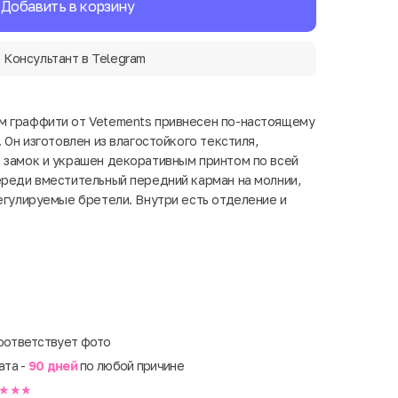
Добавить в корзину
Консультант в Telegram
м граффити от Vetements привнесен по-настоящему
. Он изготовлен из влагостойкого текстиля,
 замок и украшен декоративным принтом по всей
ереди вместительный передний карман на молнии,
регулируемые бретели. Внутри есть отделение и
р
оответствует фото
ата -
90 дней
по любой причине
★★★