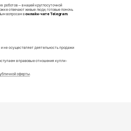
их роботов — в нашей круглосуточной
ржке отвечают живые люди, готовые помочь
бым вопросам в
онлайн-чате Telegram
.
м и не осуществляет деятельность продажи
вступаем в правовые отношения купли-
убличной оферты
.