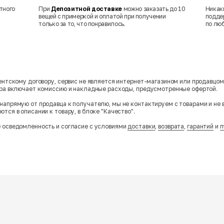
тного
При
Депозитной доставке
можно заказать до 10
Никак
вещей с примеркой и оплатой при получении
подде
только за то, что понравилось.
по лю
гентскому договору, сервис не является интернет-магазином или продавцо
ара включает комиссию и накладные расходы, предусмотренные офертой.
напрямую от продавца к получателю, мы не контактируем с товарами и не 
тся в описании к товару, в блоке "Качество".
 осведомленность и согласие с условиями
доставки
,
возврата
,
гарантий
и
п