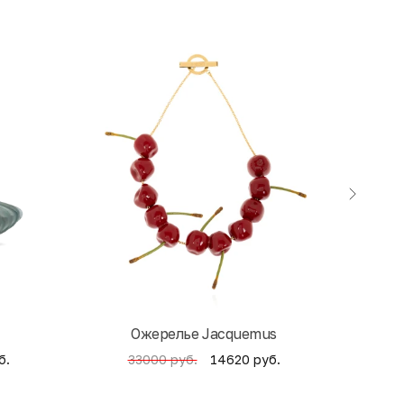
экск
Ожерелье Jacquemus
б.
14620 руб.
33000 руб.
4