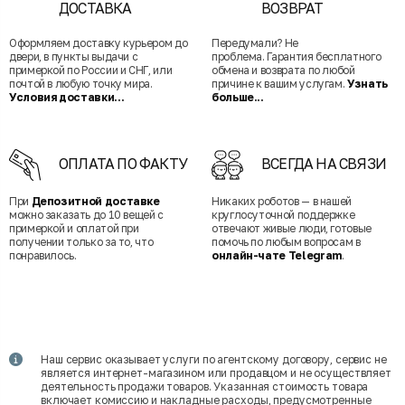
ДОСТАВКА
ВОЗВРАТ
Оформляем доставку курьером до
Передумали? Не
двери, в пункты выдачи с
проблема. Гарантия бесплатного
примеркой по России и СНГ, или
обмена и возврата по любой
почтой в любую точку мира.
причине к вашим услугам.
Узнать
Условия доставки...
больше...
ОПЛАТА ПО ФАКТУ
ВСЕГДА НА СВЯЗИ
При
Депозитной доставке
Никаких роботов — в нашей
можно заказать до 10 вещей с
круглосуточной поддержке
примеркой и оплатой при
отвечают живые люди, готовые
получении только за то, что
помочь по любым вопросам в
понравилось.
онлайн-чате Telegram
.
Наш сервис оказывает услуги по агентскому договору, сервис не
является интернет-магазином или продавцом и не осуществляет
деятельность продажи товаров. Указанная стоимость товара
включает комиссию и накладные расходы, предусмотренные