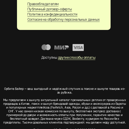
Правообладателям
Публичный договор-оферты
Политика конфиденциальности
Согласие на обработку персональных данных
Доступны
другие способы оплаты
Орбита Байер — ваш выгодный и надёжный спутник в поиске и выкупе товаров из-
за рубежа.
Мы предлагаем к выкупу актуальный каталог премиальных реплик от проверенных
продавцов в Китае, поиск и выкуп брендовой одежды, обуви и аксессуаров из Европы
и популярных маркетплейсов (Farfetch, Asos, Poizon и др.) с доставкой в Россию и
СНГ. У нас самая низкая комиссия по выкупу, бесплатная экспресс доставка с
примеркой до двери и возможность оплаты при получении, гарантия качества и
бесплатный возврат. Доставка через СДЭК, Boxberry, курьером по России без
предоплаты. Тысячи довольных клиентов подтверждают: мы делаем моду доступной.