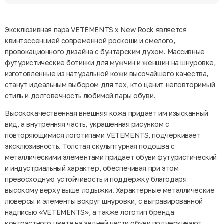
Эксклюзивная пара VETEMENTS x New Rock является
квинтэссенцией современной роскоши и смелого,
провокационного дизайна с бунтарским духом. Массивные
футуристические ботинки для мужчин и женщин на шнуровке,
изготовленные из натуральной кожи высочайшего качества,
станут идеальным выбором для тех, кто ценит неповторимый
стиль и долговечность любимой пары обуви.
Высококачественная внешняя кожа придает им изысканный
вид, а внутренняя часть, украшенная рисунком с
повторяющимися логотипами VETEMENTS, подчеркивает
эксклюзивность. Толстая скульптурная подошва с
металлическими элементами придает обуви футуристический
и индустриальный характер, обеспечивая при этом
превосходную устойчивость и поддержку благодаря
высокому верху выше лодыжки. Характерные металлические
люверсы и элементы вокруг шнуровки, с выгравированной
надписью «VETEMENTS», а также логотип бренда
контрастного цвета на задней части обуви подчеркивают