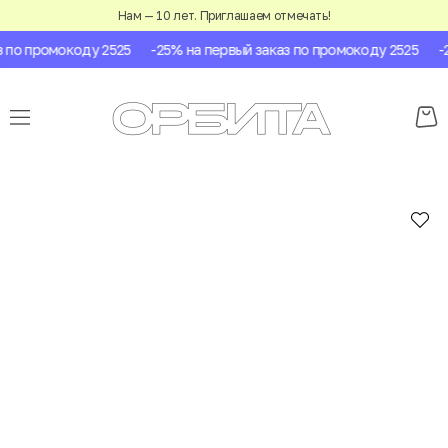
Нам — 10 лет. Приглашаем отмечать!
по промокоду 2525
-25% на первый заказ по промокоду 2525
-25