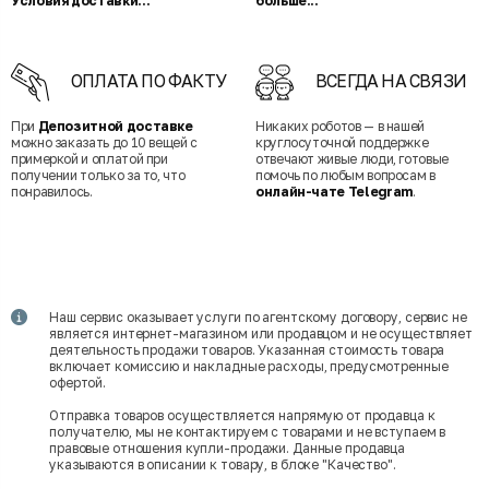
Условия доставки...
больше...
ОПЛАТА ПО ФАКТУ
ВСЕГДА НА СВЯЗИ
При
Депозитной доставке
Никаких роботов — в нашей
можно заказать до 10 вещей с
круглосуточной поддержке
примеркой и оплатой при
отвечают живые люди, готовые
получении только за то, что
помочь по любым вопросам в
понравилось.
онлайн-чате Telegram
.
Наш сервис оказывает услуги по агентскому договору, сервис не
является интернет-магазином или продавцом и не осуществляет
деятельность продажи товаров. Указанная стоимость товара
включает комиссию и накладные расходы, предусмотренные
офертой.
Отправка товаров осуществляется напрямую от продавца к
получателю, мы не контактируем с товарами и не вступаем в
правовые отношения купли-продажи. Данные продавца
указываются в описании к товару, в блоке "Качество".