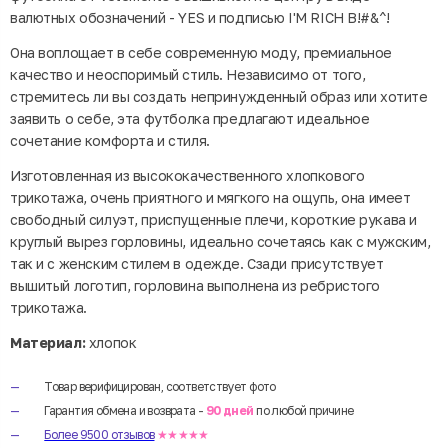
валютных обозначений - YES и подписью I'M RICH B!#&^!
Она воплощает в себе современную моду, премиальное
качество и неоспоримый стиль. Независимо от того,
стремитесь ли вы создать непринужденный образ или хотите
заявить о себе, эта футболка предлагают идеальное
сочетание комфорта и стиля.
Изготовленная из высококачественного хлопкового
трикотажа, очень приятного и мягкого на ощупь, она имеет
свободный силуэт, приспущенные плечи, короткие рукава и
круглый вырез горловины, идеально сочетаясь как с мужским,
так и с женским стилем в одежде. Сзади присутствует
вышитый логотип, горловина выполнена из ребристого
трикотажа.
Материал:
хлопок
Товар верифицирован, соответствует фото
Гарантия обмена и возврата -
90 дней
по любой причине
Более 9500 отзывов
★★★★★