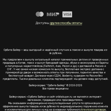
Доступны
другие способы оплаты
Орбита Байер — ваш выгодный и надёжный спутник в поиске и выкупе товаров из-
за рубежа.
Мы предлагаем к выкупу актуальный каталог премиальных реплик от проверенных
продавцов в Китае, поиск и выкуп брендовой одежды, обуви и аксессуаров из Европы
и популярных маркетплейсов (Farfetch, Asos, Poizon и др.) с доставкой в Россию и
СНГ. У нас самая низкая комиссия по выкупу, бесплатная экспресс доставка с
примеркой до двери и возможность оплаты при получении, гарантия качества и
бесплатный возврат. Доставка через СДЭК, Boxberry, курьером по России без
предоплаты. Тысячи довольных клиентов подтверждают: мы делаем моду доступной.
Байер-сервис "Орбита Байер" © 2016-2026
Все права защищены
Байер-сервис «Орбита Байер» и сайт orbitabuyer.ru не являются интернет-
магазином, продавцом или производителем.
Мы оказываем информационно-консультационные услуги по организации и
оформлению выкупа товаров из-за рубежа по индивидуальному поручению клиента
и исключительно для личных нужд на основании публичного
Агентского договора
.