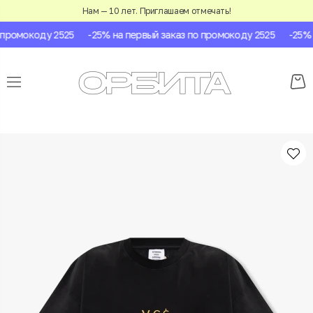
Нам — 10 лет. Приглашаем отмечать!
промокоду 2525
-25% на первый заказ по промокоду 2525
-25% н