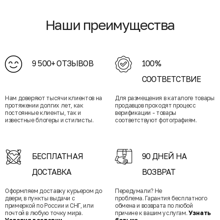
Наши преимущества
9 500+ ОТЗЫВОВ
100%
СООТВЕТСТВИЕ
Нам доверяют тысячи клиентов на
Для размещения в каталоге товары
протяжении долгих лет, как
продавцов проходят процесс
постоянные клиенты, так и
верификации - товары
известные блогеры и стилисты.
соответствуют фотографиям.
БЕСПЛАТНАЯ
90 ДНЕЙ НА
ДОСТАВКА
ВОЗВРАТ
Оформляем доставку курьером до
Передумали? Не
двери, в пункты выдачи с
проблема. Гарантия бесплатного
примеркой по России и СНГ, или
обмена и возврата по любой
почтой в любую точку мира.
причине к вашим услугам.
Узнать