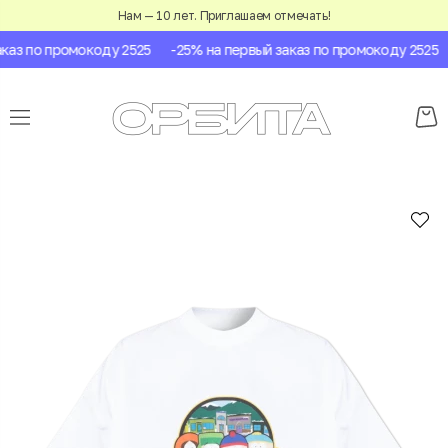
Нам — 10 лет. Приглашаем отмечать!
аз по промокоду 2525
-25% на первый заказ по промокоду 2525