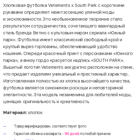
Хлопковая футболка Vetements x South Park с короткими
рукавами определяет квинтэссенцию уличной моды
и эксклюзивности. Это необыкновенное творение стало
результатом сотрудничества, сочетающего авангардный
стиль бренда Ветмо с культовым миром сериала «Южный
парк». Футболка имеет классический свободный крой и
круглый вырез горловины, обеспечивающий удобство
ношения. Спереди красочный принт с персонажами «Южного
парка», а внизу гордо красуется надпись «SOUTH PARK».
Вышитый логотип Vetements аккуратно расположен на спине,
что придает изделиям уникальный и престижный характер.
Изготовленная полностью из хлопка высочайшего качества,
футболка является синонимом роскоши и неповторимой
элегантности. Эта модель незаменима для любителей моды,
ценящих оригинальность и креативность
Материал:
хлопок
Товар верифицирован, соответствует фото
Гарантия обмена и возврата -
90 дней
по любой причине