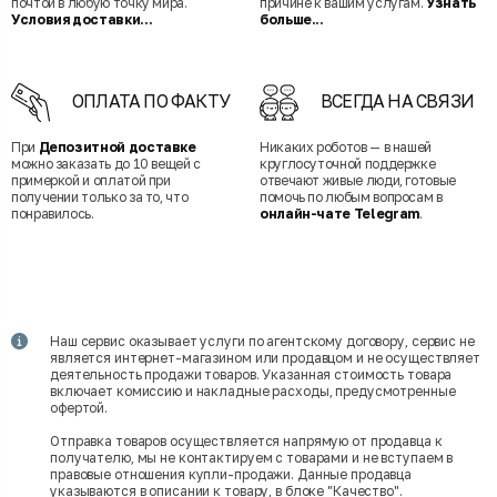
почтой в любую точку мира.
причине к вашим услугам.
Узнать
Условия доставки...
больше...
ОПЛАТА ПО ФАКТУ
ВСЕГДА НА СВЯЗИ
При
Депозитной доставке
Никаких роботов — в нашей
можно заказать до 10 вещей с
круглосуточной поддержке
примеркой и оплатой при
отвечают живые люди, готовые
получении только за то, что
помочь по любым вопросам в
понравилось.
онлайн-чате Telegram
.
Наш сервис оказывает услуги по агентскому договору, сервис не
является интернет-магазином или продавцом и не осуществляет
деятельность продажи товаров. Указанная стоимость товара
включает комиссию и накладные расходы, предусмотренные
офертой.
Отправка товаров осуществляется напрямую от продавца к
получателю, мы не контактируем с товарами и не вступаем в
правовые отношения купли-продажи. Данные продавца
указываются в описании к товару, в блоке "Качество".