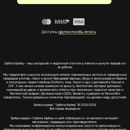
Доступны
другие способы оплаты
Орбита Байер — ваш выгодный и надёжный спутник в поиске и выкупе товаров из-
за рубежа.
Мы предлагаем к выкупу актуальный каталог премиальных реплик от проверенных
продавцов в Китае, поиск и выкуп брендовой одежды, обуви и аксессуаров из Европы
и популярных маркетплейсов (Farfetch, Asos, Poizon и др.) с доставкой в Россию и
СНГ. У нас самая низкая комиссия по выкупу, бесплатная экспресс доставка с
примеркой до двери и возможность оплаты при получении, гарантия качества и
бесплатный возврат. Доставка через СДЭК, Boxberry, курьером по России без
предоплаты. Тысячи довольных клиентов подтверждают: мы делаем моду доступной.
Байер-сервис "Орбита Байер" © 2016-2026
Все права защищены
Байер-сервис «Орбита Байер» и сайт orbitabuyer.ru не являются интернет-
магазином, продавцом или производителем.
Мы оказываем информационно-консультационные услуги по организации и
оформлению выкупа товаров из-за рубежа по индивидуальному поручению клиента