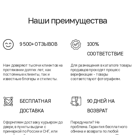
Наши преимущества
9 500+ ОТЗЫВОВ
100%
СООТВЕТСТВИЕ
Нам доверяют тысячи клиентов на
Для размещения в каталоге товары
протяжении долгих лет, как
продавцов проходят процесс
постоянные клиенты, так и
верификации - товары
известные блогеры и стилисты.
соответствуют фотографиям.
БЕСПЛАТНАЯ
90 ДНЕЙ НА
ДОСТАВКА
ВОЗВРАТ
Оформляем доставку курьером до
Передумали? Не
двери, в пункты выдачи с
проблема. Гарантия бесплатного
примеркой по России и СНГ, или
обмена и возврата по любой