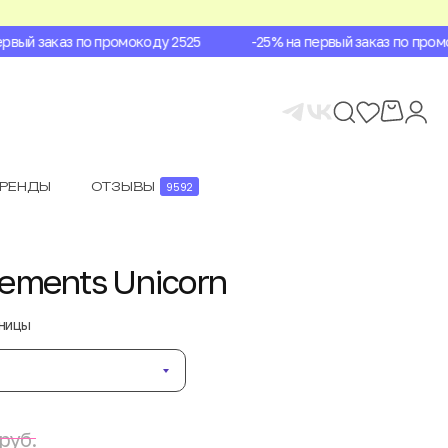
ый заказ по промокоду 2525
-25% на первый заказ по промок
БРЕНДЫ
ОТЗЫВЫ
9592
ements Unicorn
аницы
руб.