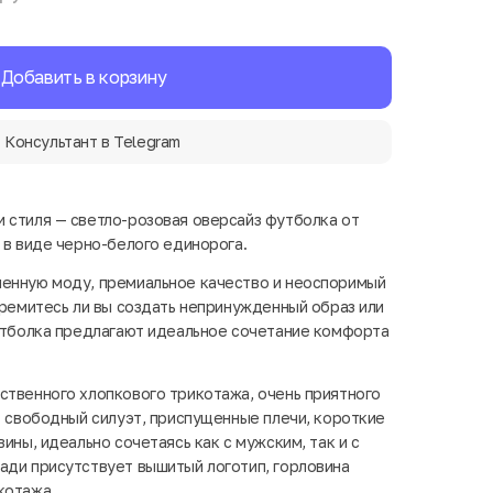
Добавить в корзину
Консультант в Telegram
 стиля — светло-розовая оверсайз футболка от
 в виде черно-белого единорога.
менную моду, премиальное качество и неоспоримый
тремитесь ли вы создать непринужденный образ или
футболка предлагают идеальное сочетание комфорта
ственного хлопкового трикотажа, очень приятного
ет свободный силуэт, приспущенные плечи, короткие
вины, идеально сочетаясь как с мужским, так и с
ади присутствует вышитый логотип, горловина
котажа.