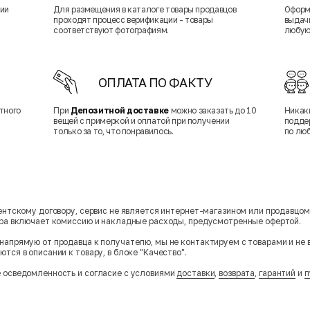
нии
Для размещения в каталоге товары продавцов
Оформ
проходят процесс верификации - товары
выдачи
соответствуют фотографиям.
любую
ОПЛАТА ПО ФАКТУ
тного
При
Депозитной доставке
можно заказать до 10
Никак
вещей с примеркой и оплатой при получении
подде
только за то, что понравилось.
по лю
гентскому договору, сервис не является интернет-магазином или продавцо
ара включает комиссию и накладные расходы, предусмотренные офертой.
напрямую от продавца к получателю, мы не контактируем с товарами и не 
тся в описании к товару, в блоке "Качество".
 осведомленность и согласие с условиями
доставки
,
возврата
,
гарантий
и
п