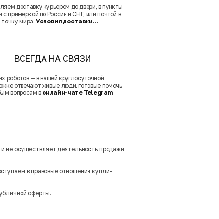
ляем доставку курьером до двери, в пункты
 с примеркой по России и СНГ, или почтой в
 точку мира.
Условия доставки...
ВСЕГДА НА СВЯЗИ
их роботов — в нашей круглосуточной
ржке отвечают живые люди, готовые помочь
бым вопросам в
онлайн-чате Telegram
.
м и не осуществляет деятельность продажи
вступаем в правовые отношения купли-
убличной оферты
.