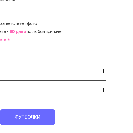
оответствует фото
ата -
90 дней
по любой причине
★★★
ФУТБОЛКИ