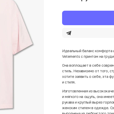
Идеальный баланс комфорта и
Vetements с принтом на груди
Она воплощает в себе совре
стиль. Независимо от того, с
хотите заявить о себе, эта 
и стиля.
Изготовленная из высококаче
и мягкого на ощупь, она име
рукава и круглый вырез горло
женским стилем в одежде. Сз
выполнена из ребристого три