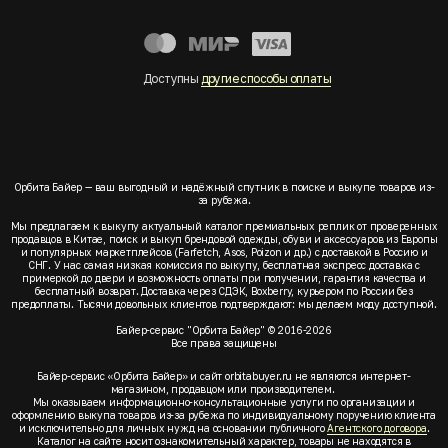
Доступны
другие способы оплаты
Орбита Байер — ваш выгодный и надёжный спутник в поиске и выкупе товаров из-
за рубежа.
Мы предлагаем к выкупу актуальный каталог премиальных реплик от проверенных
продавцов в Китае, поиск и выкуп брендовой одежды, обуви и аксессуаров из Европы
и популярных маркетплейсов (Farfetch, Asos, Poizon и др.) с доставкой в Россию и
СНГ. У нас самая низкая комиссия по выкупу, бесплатная экспресс доставка с
примеркой до двери и возможность оплаты при получении, гарантия качества и
бесплатный возврат. Доставка через СДЭК, Boxberry, курьером по России без
предоплаты. Тысячи довольных клиентов подтверждают: мы делаем моду доступной.
Байер-сервис "Орбита Байер" © 2016-2026
Все права защищены
Байер-сервис «Орбита Байер» и сайт orbitabuyer.ru не являются интернет-
магазином, продавцом или производителем.
Мы оказываем информационно-консультационные услуги по организации и
оформлению выкупа товаров из-за рубежа по индивидуальному поручению клиента
и исключительно для личных нужд на основании публичного
Агентского договора
.
Каталог на сайте носит ознакомительный характер, товары не находятся в