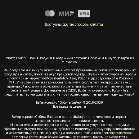
Доступны
другие способы оплаты
Орбита Байер — ваш выгодный и надёжный спутник в поиске и выкупе товаров из-
за рубежа.
Мы предлагаем к выкупу актуальный каталог премиальных реплик от проверенных
продавцов в Китае, поиск и выкуп брендовой одежды, обуви и аксессуаров из Европы
и популярных маркетплейсов (Farfetch, Asos, Poizon и др.) с доставкой в Россию и
СНГ. У нас самая низкая комиссия по выкупу, бесплатная экспресс доставка с
примеркой до двери и возможность оплаты при получении, гарантия качества и
бесплатный возврат. Доставка через СДЭК, Boxberry, курьером по России без
предоплаты. Тысячи довольных клиентов подтверждают: мы делаем моду доступной.
Байер-сервис "Орбита Байер" © 2016-2026
Все права защищены
Байер-сервис «Орбита Байер» и сайт orbitabuyer.ru не являются интернет-
магазином, продавцом или производителем.
Мы оказываем информационно-консультационные услуги по организации и
оформлению выкупа товаров из-за рубежа по индивидуальному поручению клиента
и исключительно для личных нужд на основании публичного
Агентского договора
.
Каталог на сайте носит ознакомительный характер, товары не находятся в