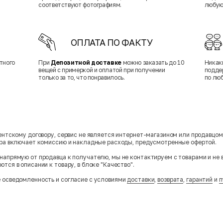
соответствуют фотографиям.
любую
ОПЛАТА ПО ФАКТУ
тного
При
Депозитной доставке
можно заказать до 10
Никак
вещей с примеркой и оплатой при получении
подде
только за то, что понравилось.
по лю
гентскому договору, сервис не является интернет-магазином или продавцо
ара включает комиссию и накладные расходы, предусмотренные офертой.
напрямую от продавца к получателю, мы не контактируем с товарами и не 
тся в описании к товару, в блоке "Качество".
 осведомленность и согласие с условиями
доставки
,
возврата
,
гарантий
и
п