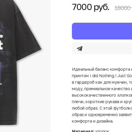
7000 руб.
18000 
Идеальный баланс комфорта и
принтом I did Nothing I Just
в гардероб как для мужчин, 
моду, премиальное качество и
высококачественного хлопков
плечи, короткие рукава и кр
любой образ. С этой футболк
образ и одновременно заявит
комфорта и дизайна.
Материал:
хлопок