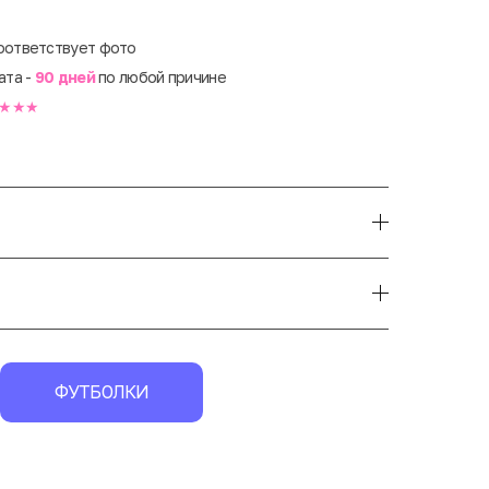
оответствует фото
ата -
90 дней
по любой причине
★★★
ФУТБОЛКИ