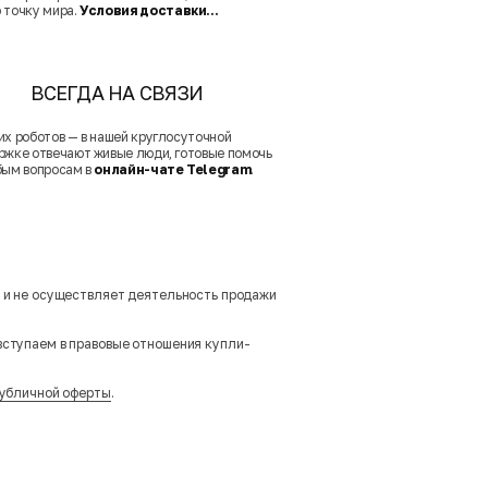
 точку мира.
Условия доставки...
ВСЕГДА НА СВЯЗИ
их роботов — в нашей круглосуточной
ржке отвечают живые люди, готовые помочь
бым вопросам в
онлайн-чате Telegram
.
м и не осуществляет деятельность продажи
вступаем в правовые отношения купли-
убличной оферты
.