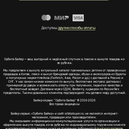
Доступны
другие способы оплаты
Орбита Байер — ваш выгодный и надёжный спутник в поиске и выкупе товаров из-
за рубежа.
Мы предлагаем к выкупу актуальный каталог премиальных реплик от проверенных
продавцов в Китае, поиск и выкуп брендовой одежды, обуви и аксессуаров из Европы
и популярных маркетплейсов (Farfetch, Asos, Poizon и др.) с доставкой в Россию и
СНГ. У нас самая низкая комиссия по выкупу, бесплатная экспресс доставка с
примеркой до двери и возможность оплаты при получении, гарантия качества и
бесплатный возврат. Доставка через СДЭК, Boxberry, курьером по России без
предоплаты. Тысячи довольных клиентов подтверждают: мы делаем моду доступной.
Байер-сервис "Орбита Байер" © 2016-2026
Все права защищены
Байер-сервис «Орбита Байер» и сайт orbitabuyer.ru не являются интернет-
магазином, продавцом или производителем.
Мы оказываем информационно-консультационные услуги по организации и
оформлению выкупа товаров из-за рубежа по индивидуальному поручению клиента
и исключительно для личных нужд на основании публичного
Агентского договора
.