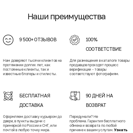
Наши преимущества
9 500+ ОТЗЫВОВ
100%
СООТВЕТСТВИЕ
Нам доверяют тысячи клиентов на
Для размещения в каталоге товары
протяжении долгих лет, как
продавцов проходят процесс
постоянные клиенты, так и
верификации - товары
известные блогеры и стилисты.
соответствуют фотографиям.
БЕСПЛАТНАЯ
90 ДНЕЙ НА
ДОСТАВКА
ВОЗВРАТ
Оформляем доставку курьером до
Передумали? Не
двери, в пункты выдачи с
проблема. Гарантия бесплатного
примеркой по России и СНГ, или
обмена и возврата по любой
почтой в любую точку мира.
причине к вашим услугам.
Узнать