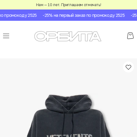
Нам — 10 лет. Приглашаем отмечать!
о промокоду 2525
-25% на первый заказ по промокоду 2525
-25%