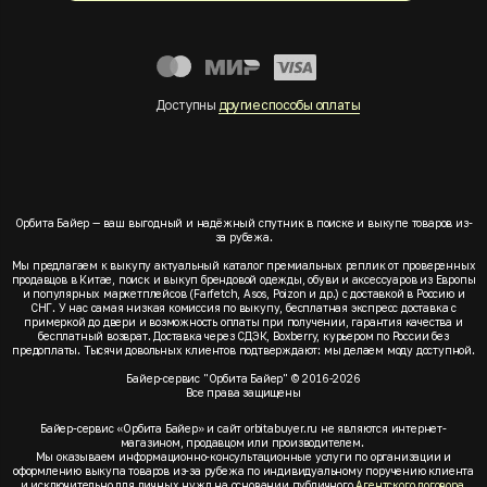
Доступны
другие способы оплаты
Орбита Байер — ваш выгодный и надёжный спутник в поиске и выкупе товаров из-
за рубежа.
Мы предлагаем к выкупу актуальный каталог премиальных реплик от проверенных
продавцов в Китае, поиск и выкуп брендовой одежды, обуви и аксессуаров из Европы
и популярных маркетплейсов (Farfetch, Asos, Poizon и др.) с доставкой в Россию и
СНГ. У нас самая низкая комиссия по выкупу, бесплатная экспресс доставка с
примеркой до двери и возможность оплаты при получении, гарантия качества и
бесплатный возврат. Доставка через СДЭК, Boxberry, курьером по России без
предоплаты. Тысячи довольных клиентов подтверждают: мы делаем моду доступной.
Байер-сервис "Орбита Байер" © 2016-2026
Все права защищены
Байер-сервис «Орбита Байер» и сайт orbitabuyer.ru не являются интернет-
магазином, продавцом или производителем.
Мы оказываем информационно-консультационные услуги по организации и
оформлению выкупа товаров из-за рубежа по индивидуальному поручению клиента
и исключительно для личных нужд на основании публичного
Агентского договора
.