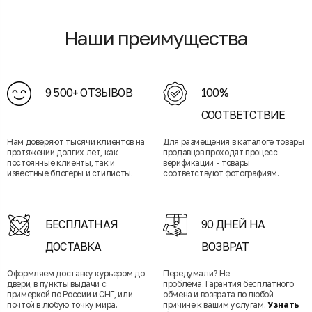
Наши преимущества
9 500+ ОТЗЫВОВ
100%
СООТВЕТСТВИЕ
Нам доверяют тысячи клиентов на
Для размещения в каталоге товары
протяжении долгих лет, как
продавцов проходят процесс
постоянные клиенты, так и
верификации - товары
известные блогеры и стилисты.
соответствуют фотографиям.
БЕСПЛАТНАЯ
90 ДНЕЙ НА
ДОСТАВКА
ВОЗВРАТ
Оформляем доставку курьером до
Передумали? Не
двери, в пункты выдачи с
проблема. Гарантия бесплатного
примеркой по России и СНГ, или
обмена и возврата по любой
почтой в любую точку мира.
причине к вашим услугам.
Узнать